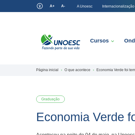
A+
A-
A Unoesc
Internacionalização
Cursos
Ond
Página inicial
O que acontece
Economia Verde foi tem
Graduação
Economia Verde fo
Aconteceu na noite de 04 de maio, na Unoesc