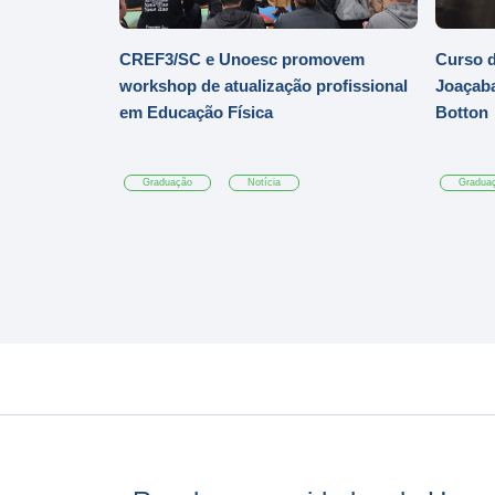
CREF3/SC e Unoesc promovem
Curso d
workshop de atualização profissional
Joaçaba
em Educação Física
Botton
Graduação
Notícia
Gradua