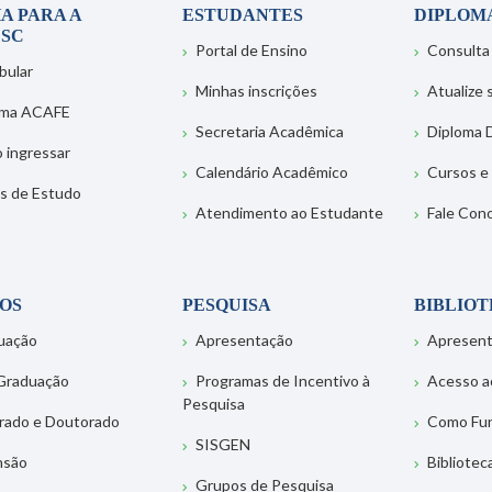
A PARA A
ESTUDANTES
DIPLOM
SC
Portal de Ensino
Consulta
bular
Minhas inscrições
Atualize
ema ACAFE
Secretaria Acadêmica
Diploma D
 ingressar
Calendário Acadêmico
Cursos e
s de Estudo
Atendimento ao Estudante
Fale Con
OS
PESQUISA
BIBLIO
uação
Apresentação
Apresen
Graduação
Programas de Incentivo à
Acesso a
Pesquisa
rado e Doutorado
Como Fu
SISGEN
nsão
Bibliotec
Grupos de Pesquisa