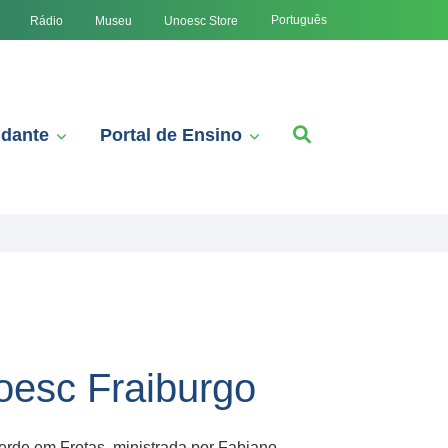
Português
Rádio
Museu
Unoesc Store
udante
Portal de Ensino
oesc Fraiburgo
rde em Frotas, ministrada por Fabiano