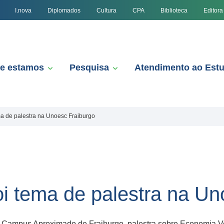
I.nova
Diplomados
Cultura
CPA
Biblioteca
Editora
e estamos
Pesquisa
Atendimento ao Est
a de palestra na Unoesc Fraiburgo
i tema de palestra na Un
 Campus Aproximado de Fraiburgo, palestra sobre Economia Ve