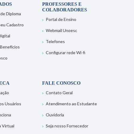
ADOS
PROFESSORES E
COLABORADORES
 de Diploma
Portal de Ensino
 seu Cadastro
Webmail Unoesc
igital
Telefones
 Benefícios
Configurar rede Wi-fi
osco
TECA
FALE CONOSCO
tação
Contato Geral
os Usuários
Atendimento ao Estudante
nciona
Ouvidoria
a Virtual
Seja nosso Fornecedor