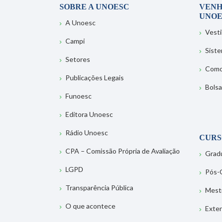
SOBRE A UNOESC
VENH
UNOE
A Unoesc
Vesti
Campi
Sist
Setores
Como
Publicações Legais
Bolsa
Funoesc
Editora Unoesc
Rádio Unoesc
CURS
CPA – Comissão Própria de Avaliação
Grad
LGPD
Pós-
Transparência Pública
Mest
O que acontece
Exte