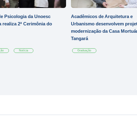
e Psicologia da Unoesc
Acadêmicos de Arquitetura e
 realiza 2ª Cerimônia do
Urbanismo desenvolvem projet
modernização da Casa Mortuár
Tangará
ção
Notícia
Graduação