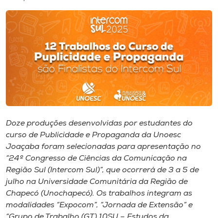
I.nova
Diplomados
Cultura
CPA
Doze produções desenvolvidas por estudantes do
curso de Publicidade e Propaganda da Unoesc
Biblioteca
Joaçaba foram selecionadas para apresentação no
“24º Congresso de Ciências da Comunicação na
Editora
Região Sul (Intercom Sul)”, que ocorrerá de 3 a 5 de
julho na Universidade Comunitária da Região de
Chapecó (Unochapecó). Os trabalhos integram as
Rádio
modalidades “Expocom”, “Jornada de Extensão” e
“Grupo de Trabalho (GT) 10SU – Estudos da