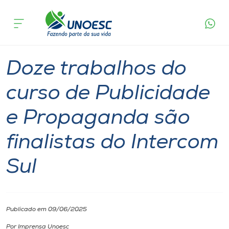
Página
O que
Doze trabalhos do curso de Publicidade e
inicial
acontece
Propaganda são finalistas do Intercom Sul
Cursos
Graduação
Notícia
Joaçaba
Onde estamos
Doze trabalhos do
Pesquisa
curso de Publicidade
e Propaganda são
Atendimento ao Estudante
finalistas do Intercom
Portal de Ensino
Sul
A
Unoesc
Publicado em 09/06/2025
Internacionalização
Por Imprensa Unoesc