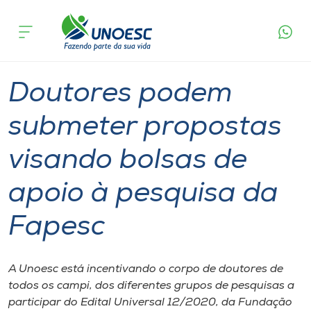
Página
O que
Doutores podem submeter propostas visando
inicial
acontece
bolsas de apoio à pesquisa da Fapesc
Cursos
Graduação
Bolsa de Pesquisa
Joaçaba
Onde estamos
Doutores podem
Pesquisa
submeter propostas
visando bolsas de
Atendimento ao Estudante
apoio à pesquisa da
Portal de Ensino
Fapesc
A
Unoesc
A Unoesc está incentivando o corpo de doutores de
todos os campi, dos diferentes grupos de pesquisas a
Internacionalização
participar do Edital Universal 12/2020, da Fundação