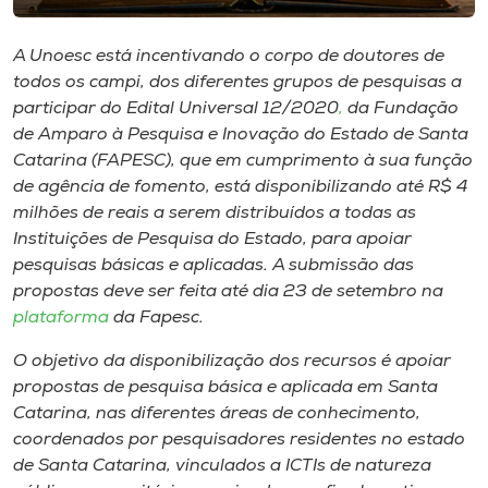
Museu
A Unoesc está incentivando o corpo de doutores de
Unoesc
todos os campi, dos diferentes grupos de pesquisas a
Store
participar do Edital Universal 12/2020
,
da Fundação
de Amparo à Pesquisa e Inovação do Estado de Santa
Catarina (FAPESC), que em cumprimento à sua função
de agência de fomento, está disponibilizando até R$ 4
Selecione
milhões de reais a serem distribuídos a todas as
o idioma
Instituições de Pesquisa do Estado, para apoiar
pesquisas básicas e aplicadas. A submissão das
propostas deve ser feita até dia 23 de setembro na
plataforma
da Fapesc.
A+
A-
O objetivo da disponibilização dos recursos é apoiar
propostas de pesquisa básica e aplicada em Santa
Catarina, nas diferentes áreas de conhecimento,
coordenados por pesquisadores residentes no estado
de Santa Catarina, vinculados a ICTIs de natureza