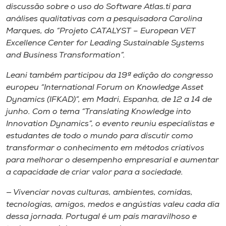
Museu
discussão sobre o uso do Software Atlas.ti para
análises qualitativas com a pesquisadora Carolina
Marques, do “Projeto CATALYST – European VET
Unoesc
Excellence Center for Leading Sustainable Systems
Store
and Business Transformation”.
Leani também participou da 19ª edição do congresso
europeu “International Forum on Knowledge Asset
Selecione
Dynamics (IFKAD)”, em Madri, Espanha, de 12 a 14 de
o idioma
junho. Com o tema “Translating Knowledge into
Innovation Dynamics”, o evento reuniu especialistas e
estudantes de todo o mundo para discutir como
transformar o conhecimento em métodos criativos
A+
para melhorar o desempenho empresarial e aumentar
A-
a capacidade de criar valor para a sociedade.
— Vivenciar novas culturas, ambientes, comidas,
tecnologias, amigos, medos e angústias valeu cada dia
dessa jornada. Portugal é um país maravilhoso e