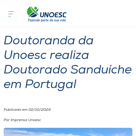
Página inicial
O que acontece
Doutoranda da Unoesc realiza Doutor
Cursos
Notícia
International
Doutorado
Chapecó
Onde estamos
Doutoranda da
Pesquisa
Unoesc realiza
Doutorado Sanduíche
Atendimento ao Estudante
em Portugal
Portal de Ensino
A
Publicado em 02/10/2024
Unoesc
Por Imprensa Unoesc
Internacionalização