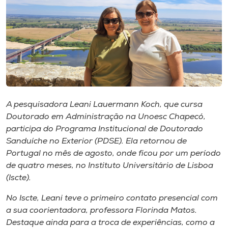
I.nova
Diplomados
Cultura
A pesquisadora Leani Lauermann Koch, que cursa
CPA
Doutorado em Administração na Unoesc Chapecó,
participa do Programa Institucional de Doutorado
Sanduíche no Exterior (PDSE). Ela retornou de
Biblioteca
Portugal no mês de agosto, onde ficou por um período
de quatro meses, no Instituto Universitário de Lisboa
Editora
(Iscte).
No Iscte, Leani teve o primeiro contato presencial com
Rádio
a sua coorientadora, professora Florinda Matos.
Destaque ainda para a troca de experiências, como a