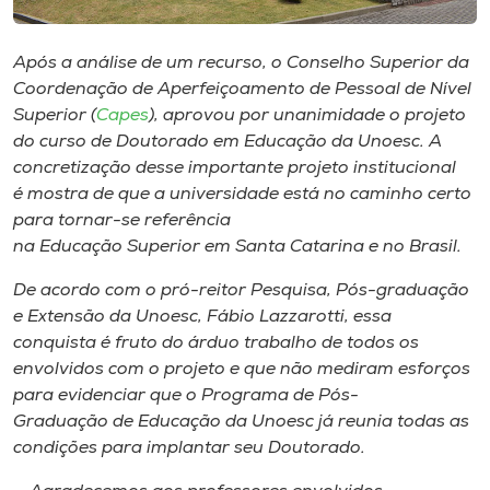
Museu
Após a análise de um recurso, o Conselho Superior da
Unoesc
Coordenação de Aperfeiçoamento de Pessoal de Nível
Store
Superior (
Capes
), aprovou por unanimidade o projeto
do curso de Doutorado em Educação da Unoesc. A
concretização desse importante projeto institucional
é mostra de que a universidade está no caminho certo
Selecione
para tornar-se referência
o idioma
na Educação Superior em Santa Catarina e no Brasil.
De acordo com o pró-reitor Pesquisa, Pós-graduação
e Extensão da Unoesc, Fábio Lazzarotti, essa
A+
conquista é fruto do árduo trabalho de todos os
A-
envolvidos com o projeto e que não mediram esforços
para evidenciar que o Programa de Pós-
Graduação de Educação da Unoesc já reunia todas as
condições para implantar seu Doutorado.