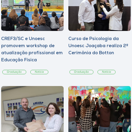
CREF3/SC e Unoesc
Curso de Psicologia da
promovem workshop de
Unoesc Joaçaba realiza 2ª
atualização profissional em
Cerimônia do Botton
Educação Física
Graduação
Notícia
Graduação
Notícia