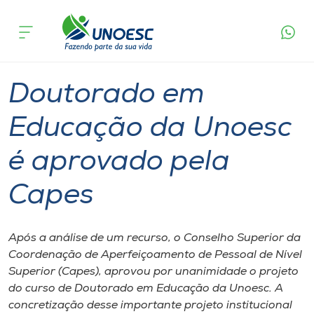
Página
O que
Doutorado em Educação da Unoesc é
inicial
acontece
aprovado pela Capes
Cursos
Graduação
Doutorado
Joaçaba
Onde estamos
Doutorado em
Pesquisa
Educação da Unoesc
é aprovado pela
Atendimento ao Estudante
Capes
Portal de Ensino
Após a análise de um recurso, o Conselho Superior da
A
Coordenação de Aperfeiçoamento de Pessoal de Nível
Unoesc
Superior (Capes), aprovou por unanimidade o projeto
do curso de Doutorado em Educação da Unoesc. A
Internacionalização
concretização desse importante projeto institucional