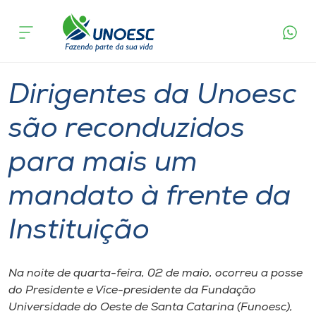
Página
O que
Dirigentes da Unoesc são reconduzidos para
inicial
acontece
mais um mandato à frente da Instituição
Cursos
Graduação
Onde estamos
Dirigentes da Unoesc
Pesquisa
são reconduzidos
para mais um
Atendimento ao Estudante
mandato à frente da
Portal de Ensino
Instituição
A
Unoesc
Na noite de quarta-feira, 02 de maio, ocorreu a posse
do Presidente e Vice-presidente da Fundação
Internacionalização
Universidade do Oeste de Santa Catarina (Funoesc),