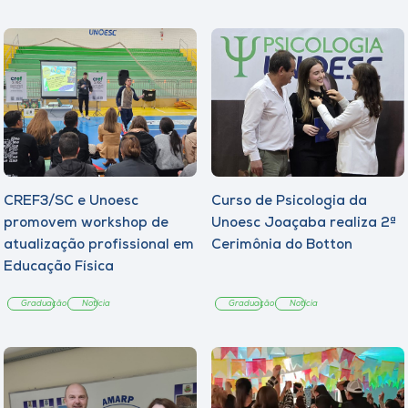
CREF3/SC e Unoesc
Curso de Psicologia da
promovem workshop de
Unoesc Joaçaba realiza 2ª
atualização profissional em
Cerimônia do Botton
Educação Física
Graduação
Notícia
Graduação
Notícia