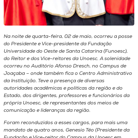
Museu
Unoesc
Store
Na noite de quarta-feira, 02 de maio, ocorreu a posse
do Presidente e Vice-presidente da Fundação
Universidade do Oeste de Santa Catarina (Funoesc),
do Reitor e dos Vice-reitores da Unoesc. A solenidade
Selecione
o idioma
ocorreu no Auditório Afonso Dresch, no Campus de
Joaçaba – onde também fica o Centro Administrativo
da Instituição. Teve a presença de diversas
autoridades acadêmicas e políticas da região e do
A+
Estado, dos dirigentes, professores e funcionários da
A-
própria Unoesc, de representantes dos meios de
comunicação e lideranças da região.
Foram reconduzidos a esses cargos, para mais uma
mandato de quatro anos, Genesio Téo (Presidente da
Fundação e Vice-reitor do Campus da Unoesc em