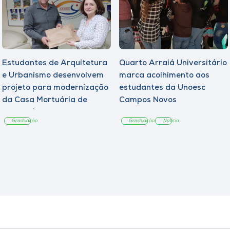
Estudantes de Arquitetura
Quarto Arraiá Universitário
e Urbanismo desenvolvem
marca acolhimento aos
projeto para modernização
estudantes da Unoesc
da Casa Mortuária de
Campos Novos
Tangará
Graduação
Graduação
Notícia