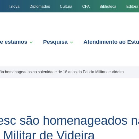
I.nova
Diplomados
Cultura
CPA
Biblioteca
Editora
e estamos
Pesquisa
Atendimento ao Est
ão homenageados na solenidade de 18 anos da Polícia Militar de Videira
oesc são homenageados n
Militar de Videira