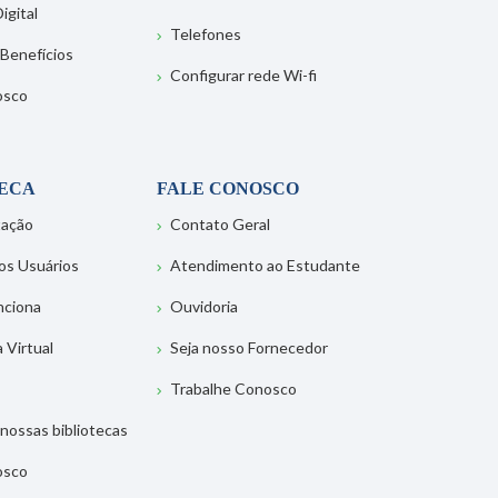
igital
Telefones
 Benefícios
Configurar rede Wi-fi
osco
TECA
FALE CONOSCO
tação
Contato Geral
os Usuários
Atendimento ao Estudante
nciona
Ouvidoria
a Virtual
Seja nosso Fornecedor
Trabalhe Conosco
nossas bibliotecas
osco