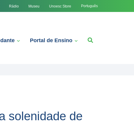
Português
Rádio
Museu
Unoesc Store
udante
Portal de Ensino
a solenidade de