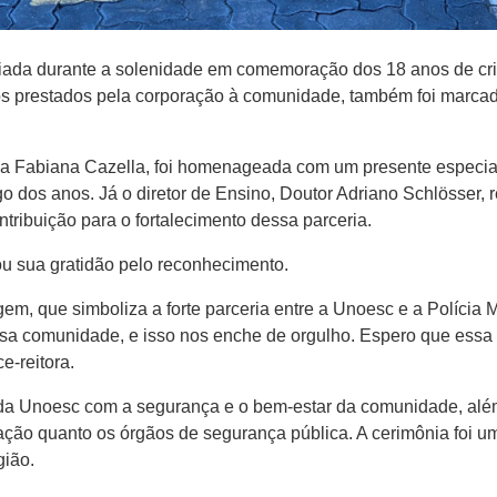
iada durante a solenidade em comemoração dos 18 anos de criaç
iços prestados pela corporação à comunidade, também foi marca
arla Fabiana Cazella, foi homenageada com um presente especi
ongo dos anos. Já o diretor de Ensino, Doutor Adriano Schlösse
ntribuição para o fortalecimento dessa parceria.
u sua gratidão pelo reconhecimento.
 que simboliza a forte parceria entre a Unoesc e a Polícia Mil
sa comunidade, e isso nos enche de orgulho. Espero que essa 
e-reitora.
 Unoesc com a segurança e o bem-estar da comunidade, além
ação quanto os órgãos de segurança pública. A cerimônia foi 
gião.