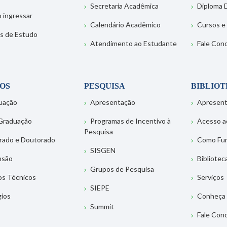
Secretaria Acadêmica
Diploma D
 ingressar
Calendário Acadêmico
Cursos e
s de Estudo
Atendimento ao Estudante
Fale Con
OS
PESQUISA
BIBLIO
uação
Apresentação
Apresen
Graduação
Programas de Incentivo à
Acesso a
Pesquisa
rado e Doutorado
Como Fu
SISGEN
nsão
Bibliotec
Grupos de Pesquisa
os Técnicos
Serviços
SIEPE
gios
Conheça 
Summit
Fale Con