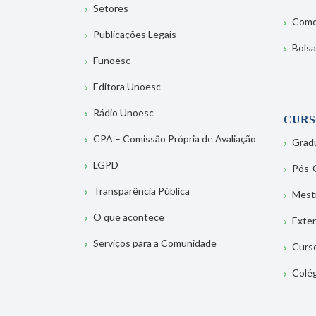
Setores
Como
Publicações Legais
Bolsa
Funoesc
Editora Unoesc
Rádio Unoesc
CURS
CPA – Comissão Própria de Avaliação
Grad
LGPD
Pós-
Transparência Pública
Mest
O que acontece
Exte
Serviços para a Comunidade
Curs
Colé