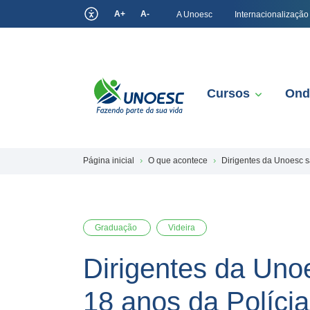
A+
A-
A Unoesc
Internacionalização
Cursos
Ond
Página inicial
O que acontece
Dirigentes da Unoesc s
Graduação
Videira
Dirigentes da Un
18 anos da Polícia 