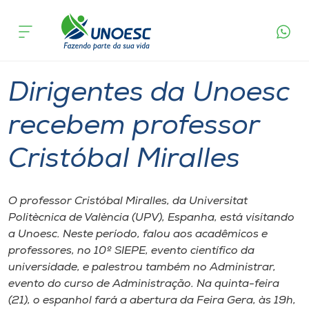
Página
O que
Dirigentes da Unoesc recebem professor
inicial
acontece
Cristóbal Miralles
Cursos
Graduação
International
Reitoria
Joaçaba
Onde estamos
Dirigentes da Unoesc
Pesquisa
recebem professor
Cristóbal Miralles
Atendimento ao Estudante
Portal de Ensino
O professor Cristóbal Miralles, da Universitat
Politècnica de València (UPV), Espanha, está visitando
a Unoesc. Neste período, falou aos acadêmicos e
A
professores, no 10º SIEPE, evento científico da
Unoesc
universidade, e palestrou também no Administrar,
evento do curso de Administração. Na quinta-feira
Internacionalização
(21), o espanhol fará a abertura da Feira Gera, às 19h,