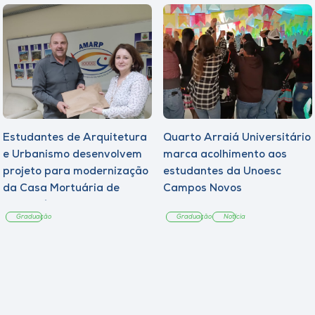
Estudantes de Arquitetura
Quarto Arraiá Universitário
e Urbanismo desenvolvem
marca acolhimento aos
projeto para modernização
estudantes da Unoesc
da Casa Mortuária de
Campos Novos
Tangará
Graduação
Graduação
Notícia