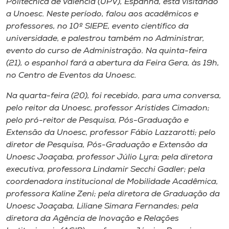
Politècnica de València (UPV), Espanha, está visitando
Museu
a Unoesc. Neste período, falou aos acadêmicos e
professores, no 10º SIEPE, evento científico da
Unoesc
universidade, e palestrou também no Administrar,
Store
evento do curso de Administração. Na quinta-feira
(21), o espanhol fará a abertura da Feira Gera, às 19h,
no Centro de Eventos da Unoesc.
Na quarta-feira (20), foi recebido, para uma conversa,
Selecione
o idioma
pelo reitor da Unoesc, professor Aristides Cimadon;
pelo pró-reitor de Pesquisa, Pós-Graduação e
Extensão da Unoesc, professor Fábio Lazzarotti; pelo
diretor de Pesquisa, Pós-Graduação e Extensão da
A+
Unoesc Joaçaba, professor Júlio Lyra; pela diretora
A-
executiva, professora Lindamir Secchi Gadler; pela
coordenadora institucional de Mobilidade Acadêmica,
professora Kaline Zeni; pela diretora de Graduação da
Unoesc Joaçaba, Liliane Simara Fernandes; pela
diretora da Agência de Inovação e Relações