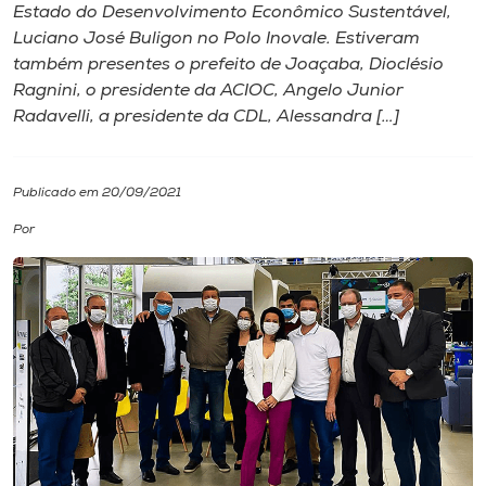
Estado do Desenvolvimento Econômico Sustentável,
Luciano José Buligon no Polo Inovale. Estiveram
I.nova
também presentes o prefeito de Joaçaba, Dioclésio
Ragnini, o presidente da ACIOC, Angelo Junior
Diplomados
Radavelli, a presidente da CDL, Alessandra […]
Cultura
Publicado em 20/09/2021
Por
CPA
Biblioteca
Editora
Rádio