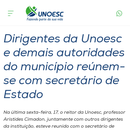
Página
O que
Dirigentes da Unoesc e demais autoridades do
inicial
acontece
município reúnem-se com secretário de Estado
Cursos
Graduação
Notícia de evento
Joaçaba
Onde estamos
Dirigentes da Unoesc
Pesquisa
e demais autoridades
do município reúnem-
Atendimento ao Estudante
se com secretário de
Portal de Ensino
Estado
A
Unoesc
Na última sexta-feira, 17, o reitor da Unoesc, professor
Aristides Cimadon, juntamente com outros dirigentes
Internacionalização
da instituição, esteve reunido com o secretário de