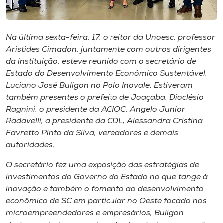
Museu
Unoesc
Na última sexta-feira, 17, o reitor da Unoesc, professor
Store
Aristides Cimadon, juntamente com outros dirigentes
da instituição, esteve reunido com o secretário de
Estado do Desenvolvimento Econômico Sustentável,
Luciano José Buligon no Polo Inovale. Estiveram
Selecione
também presentes o prefeito de Joaçaba, Dioclésio
o idioma
Ragnini, o presidente da ACIOC, Angelo Junior
Radavelli, a presidente da CDL, Alessandra Cristina
Favretto Pinto da Silva, vereadores e demais
autoridades.
A+
A-
O secretário fez uma exposição das estratégias de
investimentos do Governo do Estado no que tange à
inovação e também o fomento ao desenvolvimento
econômico de SC em particular no Oeste focado nos
microempreendedores e empresários, Buligon