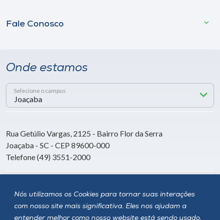
Fale Conosco
Onde estamos
Selecione o campus
Rua Getúlio Vargas, 2125 - Bairro Flor da Serra
Joaçaba - SC - CEP 89600-000
Telefone (49) 3551-2000
Siga a Unoesc
Nós utilizamos os Cookies para tornar suas interações
com nosso site mais significativa. Eles nos ajudam a
entender melhor como nosso website está sendo usado,