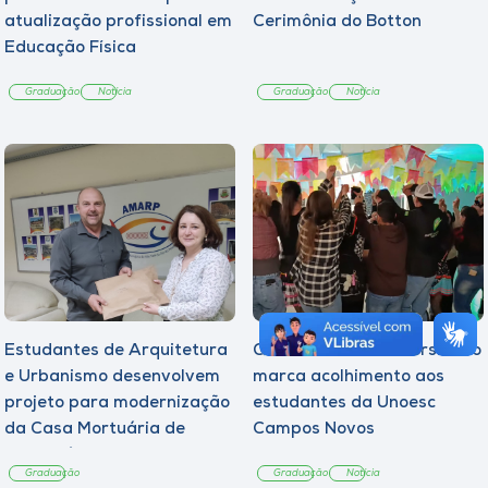
atualização profissional em
Cerimônia do Botton
Educação Física
Graduação
Notícia
Graduação
Notícia
Estudantes de Arquitetura
Quarto Arraiá Universitário
e Urbanismo desenvolvem
marca acolhimento aos
projeto para modernização
estudantes da Unoesc
da Casa Mortuária de
Campos Novos
Tangará
Graduação
Graduação
Notícia