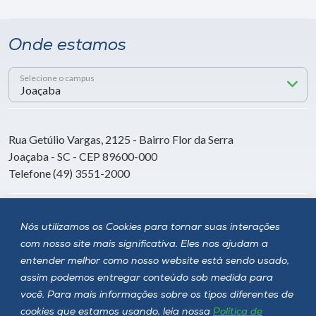
Onde estamos
Selecione o campus
Rua Getúlio Vargas, 2125 - Bairro Flor da Serra
Joaçaba - SC - CEP 89600-000
Telefone (49) 3551-2000
Siga a Unoesc
Nós utilizamos os Cookies para tornar suas interações
com nosso site mais significativa. Eles nos ajudam a
entender melhor como nosso website está sendo usado,
assim podemos entregar conteúdo sob medida para
você. Para mais informações sobre os tipos diferentes de
cookies que estamos usando, leia nossa
Política de