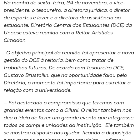
Museu
Na manhã de sexta-feira, 24 de novembro, o vice-
presidente, o tesoureiro, a diretora jurídica, o diretor
de esportes e lazer e a diretora de assistência ao
Unoesc
estudante, Diretório Central dos Estudantes (DCE) da
Store
Unoesc esteve reunido com o Reitor Aristides
Cimadon.
O objetivo principal da reunião foi apresentar a nova
Selecione
gestão do DCE à reitoria, bem como tratar de
o idioma
trabalhos futuros. De acordo com Tesoureiro DCE,
Gustavo Brustollin, que na oportunidade falou pelo
Diretório, o momento foi importante para estreitar a
relação com a universidade.
A+
A-
— Foi destacado o compromisso que teremos com
grandes eventos como a Oliuni. O reitor também nos
deu a ideia de fazer um grande evento que integrasse
todos os campi e unidades da instituição. Ele também
se mostrou disposto nos ajudar, ficando a disposição