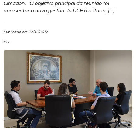
Cimadon. O objetivo principal da reunião foi
apresentar a nova gestão do DCE à reitoria, […]
I.nova
Diplomados
Publicado em 27/11/2017
Por
Cultura
CPA
Biblioteca
Editora
Rádio