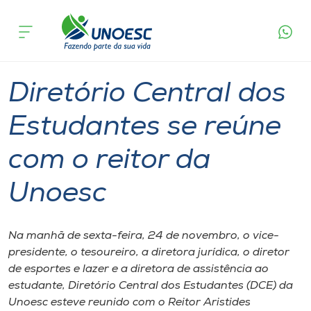
Página
O que
Diretório Central dos Estudantes se reúne
inicial
acontece
com o reitor da Unoesc
Cursos
Graduação
Geral
Joaçaba
Onde estamos
Diretório Central dos
Pesquisa
Estudantes se reúne
com o reitor da
Atendimento ao Estudante
Unoesc
Portal de Ensino
Na manhã de sexta-feira, 24 de novembro, o vice-
A
presidente, o tesoureiro, a diretora jurídica, o diretor
Unoesc
de esportes e lazer e a diretora de assistência ao
estudante, Diretório Central dos Estudantes (DCE) da
Internacionalização
Unoesc esteve reunido com o Reitor Aristides