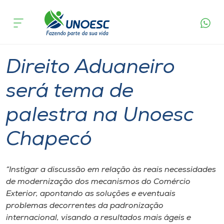
Página
O que
Direito Aduaneiro será tema de palestra na
inicial
acontece
Unoesc Chapecó
Cursos
Graduação
Chapecó
Onde estamos
Direito Aduaneiro
Pesquisa
será tema de
palestra na Unoesc
Atendimento ao Estudante
Chapecó
Portal de Ensino
“Instigar a discussão em relação às reais necessidades
A
de modernização dos mecanismos do Comércio
Unoesc
Exterior, apontando as soluções e eventuais
problemas decorrentes da padronização
Internacionalização
internacional, visando a resultados mais ágeis e