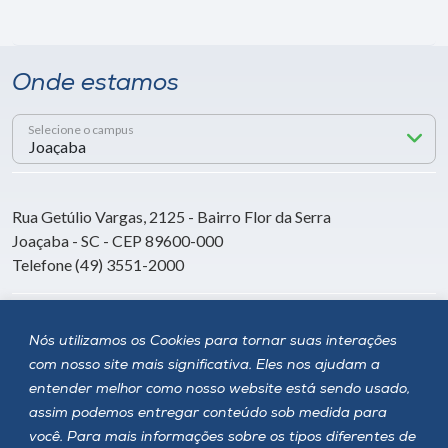
Onde estamos
Selecione o campus
Rua Getúlio Vargas, 2125 - Bairro Flor da Serra
Joaçaba - SC - CEP 89600-000
Telefone (49) 3551-2000
Siga a Unoesc
Nós utilizamos os Cookies para tornar suas interações
com nosso site mais significativa. Eles nos ajudam a
entender melhor como nosso website está sendo usado,
assim podemos entregar conteúdo sob medida para
você. Para mais informações sobre os tipos diferentes de