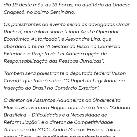
Museu
dia 19 deste mês, às 19 horas, no auditório da Unoesc
Chapecó, no bairro Seminário.
Unoesc
Os palestrantes do evento serão os advogados Omar
Store
Rached, que falará sobre “Linha Azul e Operador
Econômico Autorizado”, e Alexandre Lira, que
abordará o tema “A Gestão do Risco no Comércio
Exterior e o Projeto de Lei Anticorrupção de
Selecione
Responsabilização das Pessoas Jurídicas”.
o idioma
Também será palestrante o deputado federal Vilson
Covatti, que falará sobre “O Papel do Legislador na
inserção do Brasil no Comércio Exterior”.
A+
A-
O diretor de Assuntos Aduaneiros do Sindireceita,
Moisés Boaventura Hoyos, abordará o tema “Aduana
Brasileira – Dificuldades e a Necessidade de
Reformulação”, e o diretor de Competitividade
Aduaneira do MDIC, André Marcos Favero, falará