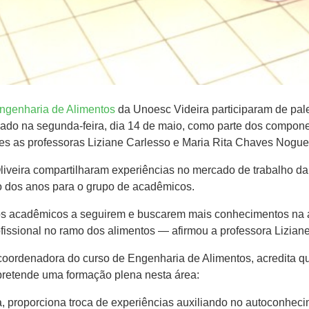
ngenharia de Alimentos
da Unoesc Videira participaram de pale
izado na segunda-feira​, dia​ 14​ de maio, como parte dos componen
ulares as professoras Liziane Carlesso e Maria Rita Chaves Nogue
 Oliveira compartilharam experiências no mercado de trabalho d
go dos anos para o grupo de acadêmicos.
os acadêmicos a seguirem e buscarem mais conhecimentos na á
fissional no ramo dos alimentos — afirmou a professora Liziane 
​ coordenadora do curso de Engenharia de Alimentos​,​ acredit
retende uma formação plena nesta área​:
proporciona troca de experiências auxiliando no autoconhecime