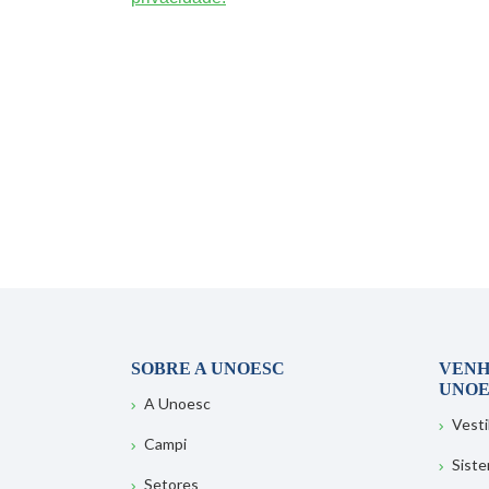
SOBRE A UNOESC
VENH
UNOE
A Unoesc
Vesti
Campi
Sist
Setores