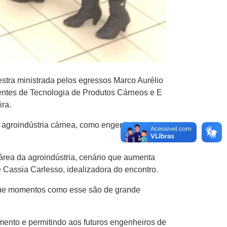
stra ministrada pelos egressos Marco Aurélio
tes de Tecnologia de ​P​rodutos ​C​árneos e ​E​
ira.
a agroindústria cárnea, como engenheiros de
rea da agroindústria, cenário que aumenta
Cassia Carlesso​,​ idealizadora do encontro.
a que momentos como esse são de grande
nto e permitindo aos futuros ​e​ngenheiros de