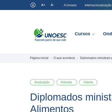
A+
A-
A Unoesc
Internacionalização
Cursos
Ond
Página inicial
O que acontece
Diplomados ministram p
Graduação
Palestra
Videira
Diplomados minist
Alimentos