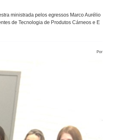
stra ministrada pelos egressos Marco Aurélio
tes de Tecnologia de ​P​rodutos ​C​árneos e ​E​
Por