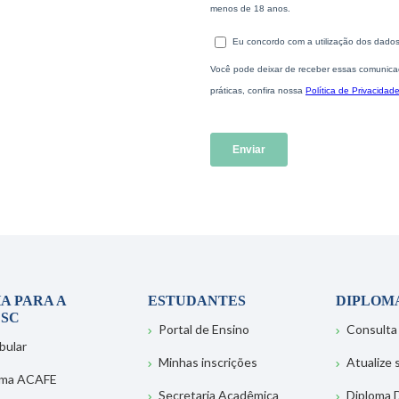
A PARA A
ESTUDANTES
DIPLOM
SC
Portal de Ensino
Consulta
bular
Minhas inscrições
Atualize
ema ACAFE
Secretaria Acadêmica
Diploma D