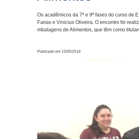
Os acadêmicos da 7ª e 9ª fases do curso de E
Farias e Vinicius Oliveira. O encontro foi real
mbalagens de ​A​limentos​,​ que t​ê​m como titula
Publicado em 15/05/2018