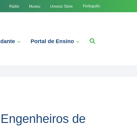
Português
Rádio
Museu
Unoesc Store
udante
Portal de Ensino
s Engenheiros de