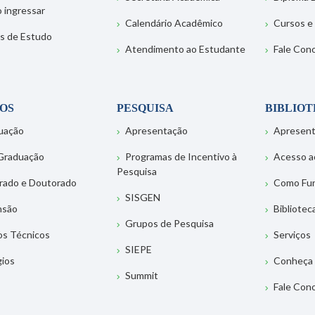
 ingressar
Calendário Acadêmico
Cursos e
s de Estudo
Atendimento ao Estudante
Fale Con
OS
PESQUISA
BIBLIO
uação
Apresentação
Apresen
Graduação
Programas de Incentivo à
Acesso a
Pesquisa
rado e Doutorado
Como Fu
SISGEN
nsão
Bibliotec
Grupos de Pesquisa
os Técnicos
Serviços
SIEPE
gios
Conheça 
Summit
Fale Con