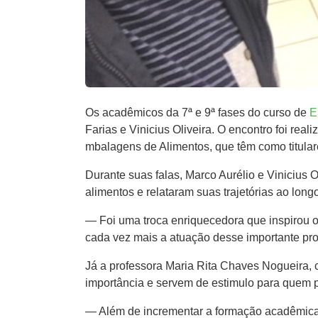
Os acadêmicos da 7ª e 9ª fases do curso de
E
Farias e Vinicius Oliveira. O encontro foi real
mbalagens de ​A​limentos​,​ que t​ê​m como tit
Durante suas falas, Marco Aurélio e Vinicius
alimentos e relataram suas trajetórias ao lon
— Foi uma troca enriquecedora que inspirou 
cada vez mais a atuação des​s​e importante pro
Já a professora Maria Rita Chaves Nogueira​,
importância e servem de estimulo para quem p
— Além de incrementar a formação acadêmica, 