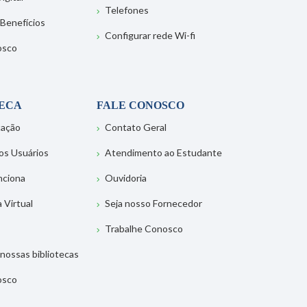
Telefones
 Benefícios
Configurar rede Wi-fi
osco
TECA
FALE CONOSCO
tação
Contato Geral
os Usuários
Atendimento ao Estudante
nciona
Ouvidoria
a Virtual
Seja nosso Fornecedor
Trabalhe Conosco
nossas bibliotecas
osco