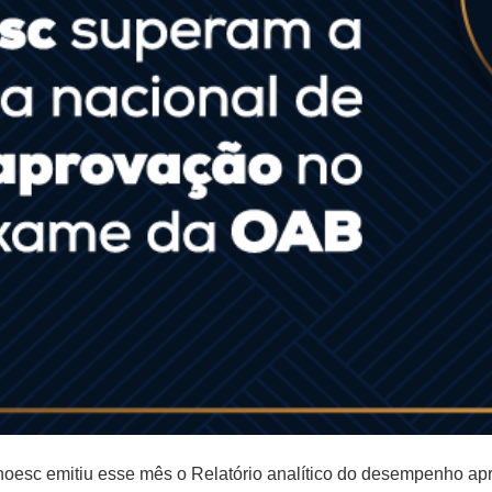
oesc emitiu esse mês o Relatório analítico do desempenho apr