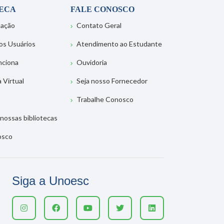
TECA
FALE CONOSCO
tação
Contato Geral
os Usuários
Atendimento ao Estudante
nciona
Ouvidoria
a Virtual
Seja nosso Fornecedor
Trabalhe Conosco
nossas bibliotecas
osco
Siga a Unoesc