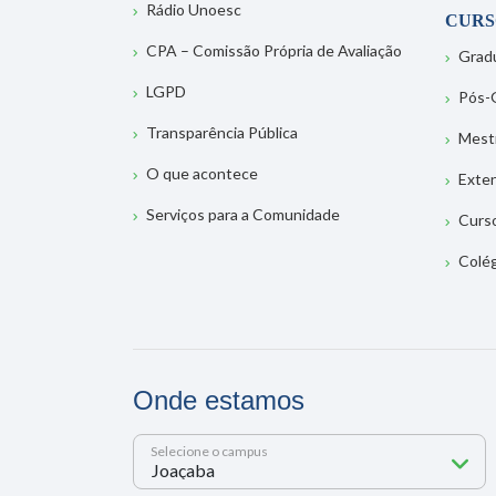
Rádio Unoesc
CURS
CPA – Comissão Própria de Avaliação
Grad
LGPD
Pós-
Transparência Pública
Mest
O que acontece
Exte
Serviços para a Comunidade
Curs
Colé
Onde estamos
Selecione o campus