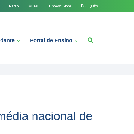
Português
Rádio
Museu
Unoesc Store
udante
Portal de Ensino
média nacional de