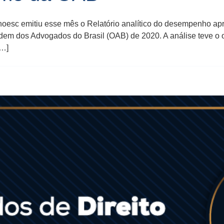
oesc emitiu esse mês o Relatório analítico do desempenho apr
m dos Advogados do Brasil (OAB) de 2020. A análise teve o obj
[…]