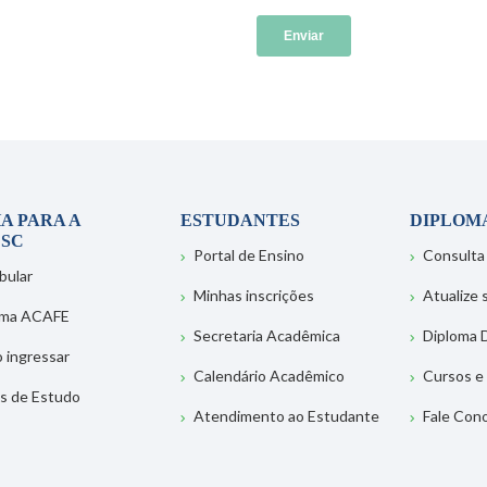
A PARA A
ESTUDANTES
DIPLOM
SC
Portal de Ensino
Consulta
bular
Minhas inscrições
Atualize
ema ACAFE
Secretaria Acadêmica
Diploma D
 ingressar
Calendário Acadêmico
Cursos e
s de Estudo
Atendimento ao Estudante
Fale Con