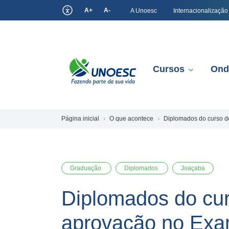
A+
A-
A Unoesc
Internacionalização
Cursos
Ond
Página inicial
O que acontece
Diplomados do curso d
Graduação
Diplomados
Joaçaba
Diplomados do cur
aprovação no Ex