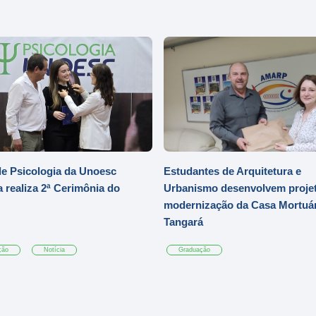
e Psicologia da Unoesc
Estudantes de Arquitetura e
 realiza 2ª Cerimônia do
Urbanismo desenvolvem projet
modernização da Casa Mortuár
Tangará
ção
Notícia
Graduação