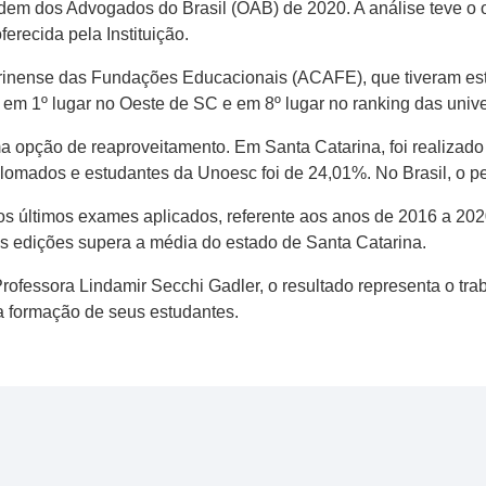
m dos Advogados do Brasil (OAB) de 2020. A análise teve o obj
erecida pela Instituição.
tarinense das Fundações Educacionais (ACAFE), que tiveram e
 em 1º lugar no Oeste de SC e em 8º lugar no ranking das uni
 opção de reaproveitamento. Em Santa Catarina, foi realizado 
plomados e estudantes da Unoesc foi de 24,01%. No Brasil, o p
s últimos exames aplicados, referente aos anos de 2016 a 202
s edições supera a média do estado de Santa Catarina.
rofessora Lindamir Secchi Gadler, o resultado representa o tra
 formação de seus estudantes.