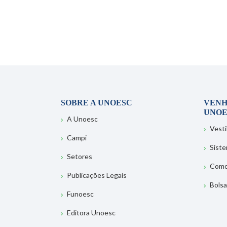
SOBRE A UNOESC
VENH
UNOE
A Unoesc
Vesti
Campi
Sist
Setores
Como
Publicações Legais
Bolsa
Funoesc
Editora Unoesc