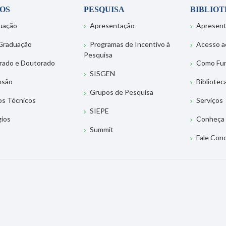
OS
PESQUISA
BIBLIO
uação
Apresentação
Apresen
Graduação
Programas de Incentivo à
Acesso a
Pesquisa
rado e Doutorado
Como Fu
SISGEN
nsão
Bibliotec
Grupos de Pesquisa
os Técnicos
Serviços
SIEPE
gios
Conheça 
Summit
Fale Con