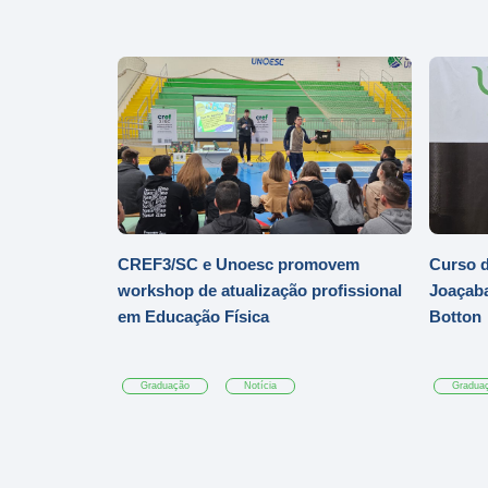
CREF3/SC e Unoesc promovem
Curso d
workshop de atualização profissional
Joaçaba
em Educação Física
Botton
Graduação
Notícia
Gradua