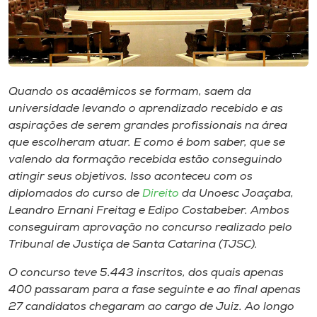
Museu
Unoesc
Store
Quando os acadêmicos se formam, saem da
universidade levando o aprendizado recebido e as
aspirações de serem grandes profissionais na área
Selecione
que escolheram atuar. E como é bom saber, que se
o idioma
valendo da formação recebida estão conseguindo
atingir seus objetivos. Isso aconteceu com os
diplomados do curso de
Direito
da Unoesc Joaçaba,
A+
Leandro Ernani Freitag e Edipo Costabeber. Ambos
A-
conseguiram aprovação no concurso realizado pelo
Tribunal de Justiça de Santa Catarina (TJSC).
O concurso teve 5.443 inscritos, dos quais apenas
400 passaram para a fase seguinte e ao final apenas
27 candidatos chegaram ao cargo de Juiz. Ao longo