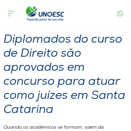
Página
O que
Diplomados do curso de Direito são aprovados
inicial
acontece
em concurso para atuar como juízes em Santa
Cursos
Catarina
Graduação
Diplomados
Joaçaba
Onde estamos
Diplomados do curso
Pesquisa
de Direito são
aprovados em
Atendimento ao Estudante
concurso para atuar
Portal de Ensino
como juízes em Santa
A
Catarina
Unoesc
Internacionalização
Quando os acadêmicos se formam, saem da