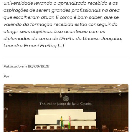
universidade levando o aprendizado recebido e as
aspirações de serem grandes profissionais na área
I.nova
que escolheram atuar. E como é bom saber, que se
valendo da formação recebida estão conseguindo
Diplomados
atingir seus objetivos. Isso aconteceu com os
diplomados do curso de Direito da Unoesc Joaçaba,
Leandro Ernani Freitag […]
Cultura
CPA
Publicado em 20/06/2018
Por
Biblioteca
Editora
Rádio