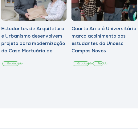
Estudantes de Arquitetura
Quarto Arraiá Universitário
e Urbanismo desenvolvem
marca acolhimento aos
projeto para modernização
estudantes da Unoesc
da Casa Mortuária de
Campos Novos
Tangará
Graduação
Graduação
Notícia