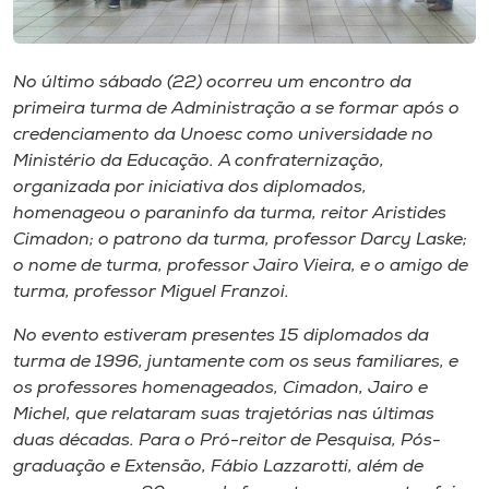
Museu
Unoesc
No último sábado (22) ocorreu um encontro da
Store
primeira turma de Administração a se formar após o
credenciamento da Unoesc como universidade no
Ministério da Educação. A confraternização,
organizada por iniciativa dos diplomados,
Selecione
homenageou o paraninfo da turma, reitor Aristides
o idioma
Cimadon; o patrono da turma, professor Darcy Laske;
o nome de turma, professor Jairo Vieira, e o amigo de
turma, professor Miguel Franzoi.
A+
No evento estiveram presentes 15 diplomados da
A-
turma de 1996, juntamente com os seus familiares, e
os professores homenageados, Cimadon, Jairo e
Michel, que relataram suas trajetórias nas últimas
duas décadas. Para o Pró-reitor de Pesquisa, Pós-
graduação e Extensão, Fábio Lazzarotti, além de