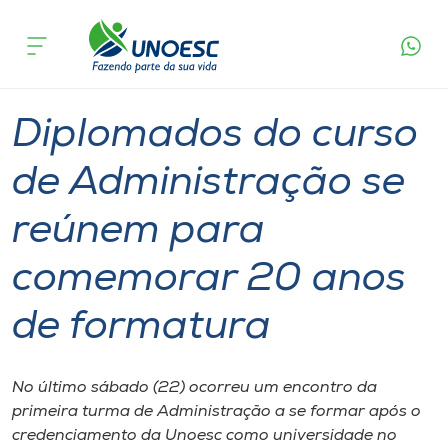
Página
O que
Diplomados do curso de Administração se
inicial
acontece
reúnem para comemorar 20 anos de formatura
Cursos
Graduação
Diplomados
Joaçaba
Onde estamos
Diplomados do curso
Pesquisa
de Administração se
reúnem para
Atendimento ao Estudante
comemorar 20 anos
Portal de Ensino
de formatura
A
Unoesc
No último sábado (22) ocorreu um encontro da
primeira turma de Administração a se formar após o
Internacionalização
credenciamento da Unoesc como universidade no