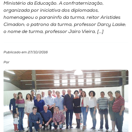
Ministério da Educação. A confraternização,
organizada por iniciativa dos diplomados,
I.nova
homenageou o paraninfo da turma, reitor Aristides
Cimadon; o patrono da turma, professor Darcy Laske;
Diplomados
o nome de turma, professor Jairo Vieira, […]
Cultura
Publicado em 27/10/2016
Por
CPA
Biblioteca
Editora
Rádio