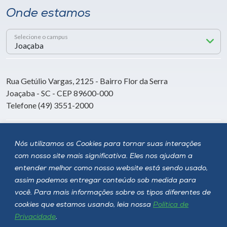
Onde estamos
Selecione o campus
Rua Getúlio Vargas, 2125 - Bairro Flor da Serra
Joaçaba - SC - CEP 89600-000
Telefone (49) 3551-2000
Siga a Unoesc
Nós utilizamos os Cookies para tornar suas interações
com nosso site mais significativa. Eles nos ajudam a
entender melhor como nosso website está sendo usado,
assim podemos entregar conteúdo sob medida para
você. Para mais informações sobre os tipos diferentes de
cookies que estamos usando, leia nossa
Política de
Privacidade
.