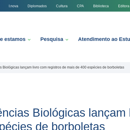
I.nova
Diplomados
Cultura
CPA
Biblioteca
Editora
e estamos
Pesquisa
Atendimento ao Est
 Biológicas lançam livro com registros de mais de 400 espécies de borboletas
ncias Biológicas lançam l
pécies de borboletas