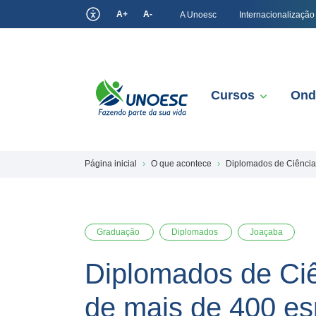
A+
A-
A Unoesc
Internacionalização
Cursos
Ond
Página inicial
O que acontece
Diplomados de Ciências
Graduação
Diplomados
Joaçaba
Diplomados de Ciê
de mais de 400 es