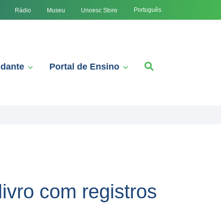
Português
Rádio
Museu
Unoesc Store
udante
Portal de Ensino
ivro com registros