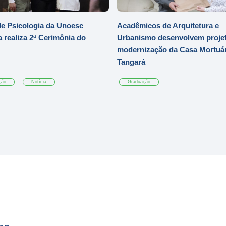
e Psicologia da Unoesc
Acadêmicos de Arquitetura e
 realiza 2ª Cerimônia do
Urbanismo desenvolvem projet
modernização da Casa Mortuár
Tangará
ção
Notícia
Graduação