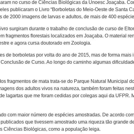
maram no curso de Ciências Biológicas da Unoesc Joaçaba. Com
les publicaram o Livro “Borboletas do Meio-Oeste de Santa Cat
is de 2000 imagens de larvas e adultos, de mais de 400 espécie
vro surgiram durante o trabalho de conclusão de curso de Elton
em fragmentos florestais localizados em Joaçaba. O material re
estre e agora cursa doutorado em Zoologia.
es de borboletas por volta do ano de 2015, mas de forma mais i
de Conclusão de Curso. Ao longo do caminho algumas dificuldade
dos fragmentos de mata trata-se do Parque Natural Municipal do
magens dos adultos vivos na natureza, também foram feitas nes
de lagartas que me foram cedidas por colegas aqui da UFPR. M
cado com maior número de espécies amostradas. De acordo com 
 publicados que tivessem amostrado uma riqueza tão grande de
as Ciências Biológicas, como a população leiga.