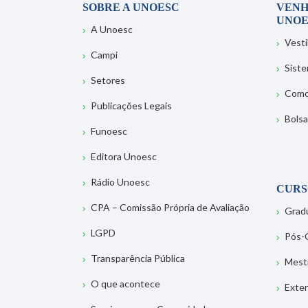
SOBRE A UNOESC
VENH
UNOE
A Unoesc
Vesti
Campi
Sist
Setores
Como
Publicações Legais
Bolsa
Funoesc
Editora Unoesc
Rádio Unoesc
CURS
CPA – Comissão Própria de Avaliação
Grad
LGPD
Pós-
Transparência Pública
Mest
O que acontece
Exte