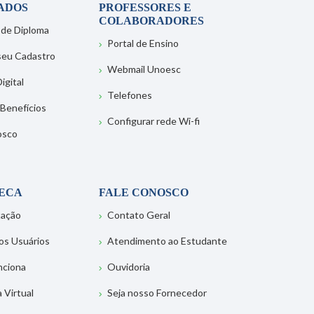
ADOS
PROFESSORES E
COLABORADORES
 de Diploma
Portal de Ensino
 seu Cadastro
Webmail Unoesc
igital
Telefones
 Benefícios
Configurar rede Wi-fi
osco
TECA
FALE CONOSCO
tação
Contato Geral
os Usuários
Atendimento ao Estudante
nciona
Ouvidoria
a Virtual
Seja nosso Fornecedor