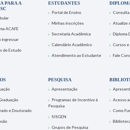
A PARA A
ESTUDANTES
DIPLOM
SC
Portal de Ensino
Consulta
bular
Minhas inscrições
Atualize
ema ACAFE
Secretaria Acadêmica
Diploma D
 ingressar
Calendário Acadêmico
Cursos e
s de Estudo
Atendimento ao Estudante
Fale Con
OS
PESQUISA
BIBLIO
uação
Apresentação
Apresen
Graduação
Programas de Incentivo à
Acesso a
Pesquisa
rado e Doutorado
Como Fu
SISGEN
nsão
Bibliotec
Grupos de Pesquisa