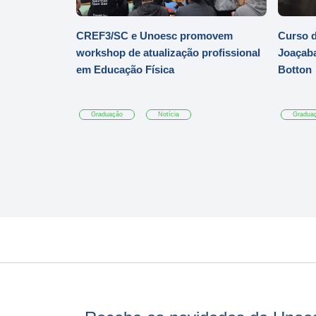
CREF3/SC e Unoesc promovem
Curso d
workshop de atualização profissional
Joaçaba
em Educação Física
Botton
Graduação
Notícia
Gradua