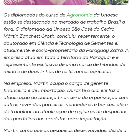
Museu
Os diplomados do curso de
Agronomia
da Unoesc
Unoesc
estão se destacando no mercado de trabalho Brasil a
Store
fora. O diplomado da Unoesc São José do Cedro,
Mártin Zanchett Groth, concluiu, recentemente, o
doutorado em Ciência e Tecnologia de Sementes e,
atualmente, é sócio-proprietário da Paraguay Zafra. A
Selecione
empresa atua em todo o território do Paraguai e é
o idioma
representante exclusiva de uma marca de híbridos de
milho e de duas linhas de fertilizantes agrícolas.
Na empresa, Mártin ocupa o cargo de gerente
A+
financeiro e de importação. Durante o dia, ele faz a
A-
atualização do balanço financeiro da organização com
outras revendas parceiras, vendedores e bancos, além
de trabalhar na atualização de registros de despachos
dos
portfólios
dos produtos para importação.
Mártin conta que as pesquisas desenvolvidas, desde a