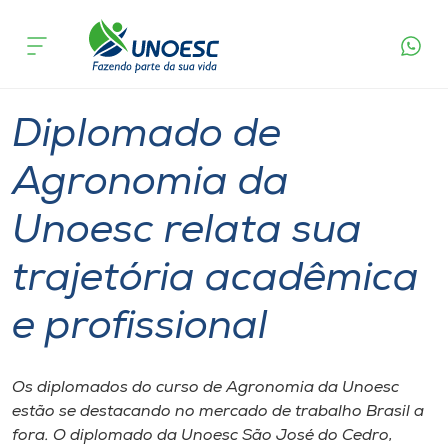
Página
O que
Diplomado de Agronomia da Unoesc relata sua
inicial
acontece
trajetória acadêmica e profissional
Cursos
Graduação
Diplomados
São José do Cedro
Onde estamos
Diplomado de
Pesquisa
Agronomia da
Unoesc relata sua
Atendimento ao Estudante
trajetória acadêmica
Portal de Ensino
e profissional
A
Unoesc
Os diplomados do curso de Agronomia da Unoesc
estão se destacando no mercado de trabalho Brasil a
Internacionalização
fora. O diplomado da Unoesc São José do Cedro,