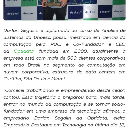
Museu
Unoesc
Store
Darlan Segalin, é diplomado do curso de Análise de
Sistemas da Unoesc, possui mestrado em ciência da
computação pela PUC, é Co-Fundador e CEO
da
Optidata
, fundada em 2009, atualmente a
Selecione
empresa está com mais de 500 clientes corporativos
o idioma
em todo Brasil no segmento de computação em
nuvem corporativa, estrutura de data centers em
Curitiba, São Paulo e Miami.
A+
“Comecei trabalhando e empreendendo desde cedo”,
A-
contou. Essa trajetória o preparou para, mais tarde,
entrar no mundo da computação e se tornar sócio-
fundador em uma empresa de tecnologia afirmou o
empresário Darlan Segalin da Optidata, eleito
Empresário Destaque em Tecnologia no último dia 12,