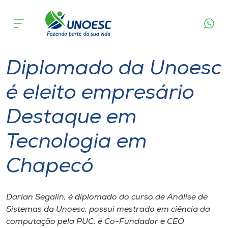
Página
O que
Diplomado da Unoesc é eleito empresário
inicial
acontece
Destaque em Tecnologia em Chapecó
Cursos
Graduação
Diplomados
Chapecó
Onde estamos
Diplomado da Unoesc
Pesquisa
é eleito empresário
Destaque em
Atendimento ao Estudante
Tecnologia em
Portal de Ensino
Chapecó
A
Unoesc
Darlan Segalin, é diplomado do curso de Análise de
Sistemas da Unoesc, possui mestrado em ciência da
Internacionalização
computação pela PUC, é Co-Fundador e CEO