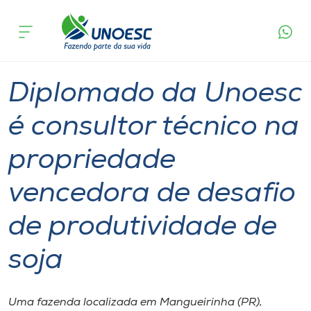
Página
O que
Diplomado da Unoesc é consultor técnico na
inicial
acontece
propriedade vencedora de desafio de
Cursos
produtividade de soja
Graduação
Diplomados
Xanxerê
Onde estamos
Diplomado da Unoesc
Pesquisa
é consultor técnico na
propriedade
Atendimento ao Estudante
vencedora de desafio
Portal de Ensino
de produtividade de
A
soja
Unoesc
Internacionalização
Uma fazenda localizada em Mangueirinha (PR),