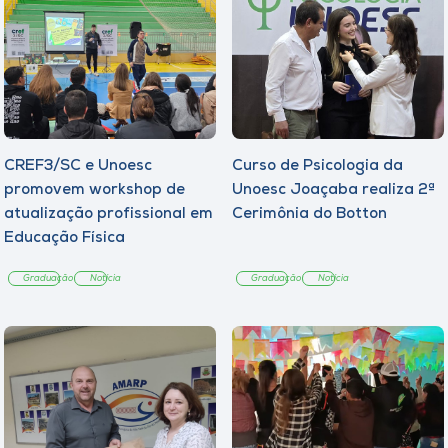
CREF3/SC e Unoesc
Curso de Psicologia da
promovem workshop de
Unoesc Joaçaba realiza 2ª
atualização profissional em
Cerimônia do Botton
Educação Física
Graduação
Notícia
Graduação
Notícia