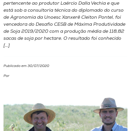
pertencente ao produtor Laércio Dalla Vechia e que
está sob a consultoria técnica do diplomado do curso
I.nova
de Agronomia da Unoesc Xanxerê Cleiton Pontel, foi
vencedora do Desafio CESB de Máxima Produtividade
Diplomados
de Soja 2019/2020 com a produção média de 118,82
sacas de soja por hectare. O resultado foi conhecido
[…]
Cultura
CPA
Publicado em 30/07/2020
Por
Biblioteca
Editora
Rádio