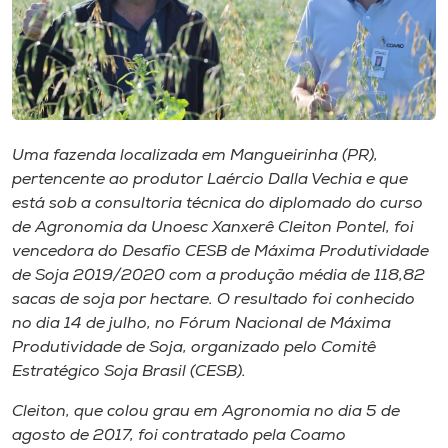
Museu
Unoesc
Store
Uma fazenda localizada em Mangueirinha (PR),
pertencente ao produtor Laércio Dalla Vechia e que
Selecione
está sob a consultoria técnica do diplomado do curso
o idioma
de Agronomia da Unoesc Xanxerê Cleiton Pontel, foi
vencedora do Desafio CESB de Máxima Produtividade
de Soja 2019/2020 com a produção média de 118,82
A+
sacas de soja por hectare. O resultado foi conhecido
A-
no dia 14 de julho, no Fórum Nacional de Máxima
Produtividade de Soja, organizado pelo Comitê
Estratégico Soja Brasil (CESB).
Cleiton, que colou grau em Agronomia no dia 5 de
agosto de 2017, foi contratado pela Coamo