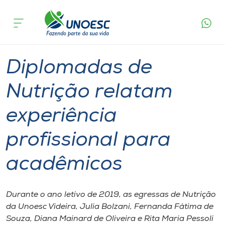
Página
O que
Diplomadas de Nutrição relatam experiência
inicial
acontece
profissional para acadêmicos
Cursos
Graduação
Diplomados
Videira
Onde estamos
Diplomadas de
Pesquisa
Nutrição relatam
experiência
Atendimento ao Estudante
profissional para
Portal de Ensino
acadêmicos
A
Unoesc
Durante o ano letivo de 2019, as egressas de Nutrição
da Unoesc Videira, Julia Bolzani, Fernanda Fátima de
Internacionalização
Souza, Diana Mainard de Oliveira e Rita Maria Pessoli