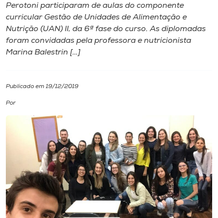
Perotoni participaram de aulas do componente
curricular Gestão de Unidades de Alimentação e
I.nova
Nutrição (UAN) II, da 6ª fase do curso. As diplomadas
foram convidadas pela professora e nutricionista
Diplomados
Marina Balestrin […]
Cultura
Publicado em 19/12/2019
Por
CPA
Biblioteca
Editora
Rádio