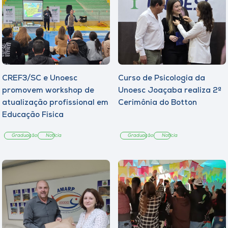
CREF3/SC e Unoesc
Curso de Psicologia da
promovem workshop de
Unoesc Joaçaba realiza 2ª
atualização profissional em
Cerimônia do Botton
Educação Física
Graduação
Notícia
Graduação
Notícia