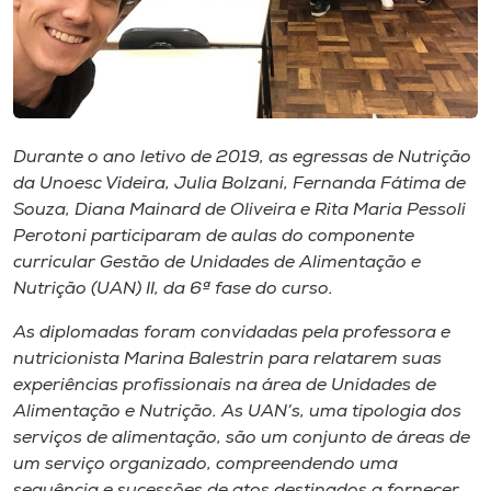
Museu
Unoesc
Store
Durante o ano letivo de 2019, as egressas de Nutrição
da Unoesc Videira, Julia Bolzani, Fernanda Fátima de
Selecione
Souza, Diana Mainard de Oliveira e Rita Maria Pessoli
o idioma
Perotoni participaram de aulas do componente
curricular Gestão de Unidades de Alimentação e
Nutrição (UAN) II, da 6ª fase do curso.
A+
As diplomadas foram convidadas pela professora e
A-
nutricionista Marina Balestrin para relatarem suas
experiências profissionais na área de Unidades de
Alimentação e Nutrição. As UAN’s, uma tipologia dos
serviços de alimentação, são um conjunto de áreas de
um serviço organizado, compreendendo uma
sequência e sucessões de atos destinados a fornecer