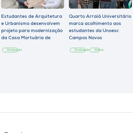
Estudantes de Arquitetura
Quarto Arraiá Universitário
e Urbanismo desenvolvem
marca acolhimento aos
projeto para modernização
estudantes da Unoesc
da Casa Mortuária de
Campos Novos
Tangará
Graduação
Graduação
Notícia