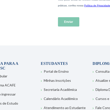
A PARA A
ESTUDANTES
DIPLOM
SC
Portal de Ensino
Consulta
bular
Minhas inscrições
Atualize
ema ACAFE
Secretaria Acadêmica
Diploma D
 ingressar
Calendário Acadêmico
Cursos e
s de Estudo
Atendimento ao Estudante
Fale Con