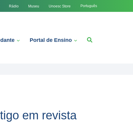
Português
Rádio
Museu
Unoesc Store
udante
Portal de Ensino
tigo em revista