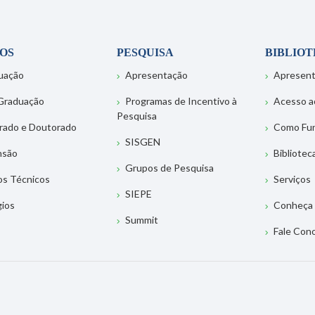
OS
PESQUISA
BIBLIO
uação
Apresentação
Apresen
Graduação
Programas de Incentivo à
Acesso a
Pesquisa
rado e Doutorado
Como Fu
SISGEN
nsão
Bibliotec
Grupos de Pesquisa
os Técnicos
Serviços
SIEPE
gios
Conheça 
Summit
Fale Con