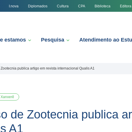
I.nova
Diplomados
Cultura
CPA
Biblioteca
Editora
e estamos
Pesquisa
Atendimento ao Est
ootecnia publica artigo em revista internacional Qualis A1
Xanxerê
 de Zootecnia publica ar
is A1