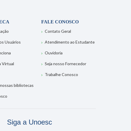
TECA
FALE CONOSCO
tação
Contato Geral
os Usuários
Atendimento ao Estudante
nciona
Ouvidoria
a Virtual
Seja nosso Fornecedor
Trabalhe Conosco
nossas bibliotecas
osco
Siga a Unoesc