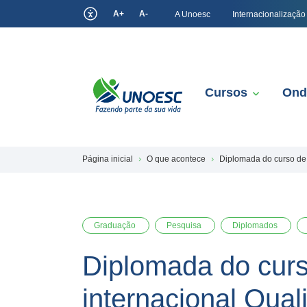
A+
A-
A Unoesc
Internacionalização
Cursos
Ond
Página inicial
O que acontece
Diplomada do curso de Z
Graduação
Pesquisa
Diplomados
Diplomada do curso
internacional Qual