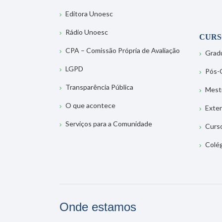
Editora Unoesc
Rádio Unoesc
CURS
CPA – Comissão Própria de Avaliação
Grad
LGPD
Pós-
Transparência Pública
Mest
O que acontece
Exte
Serviços para a Comunidade
Curs
Colé
Onde estamos