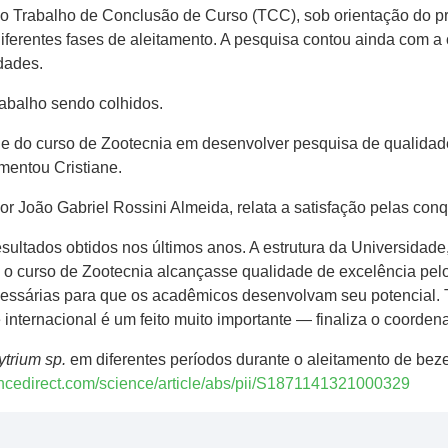
 Trabalho de Conclusão de Curso (TCC), sob orientação do prof
iferentes fases de aleitamento. A pesquisa contou ainda com 
dades.
trabalho sendo colhidos.
 e do curso de Zootecnia em desenvolver pesquisa de qualidad
omentou Cristiane.
r João Gabriel Rossini Almeida, relata a satisfação pelas conq
sultados obtidos nos últimos anos. A estrutura da Universidade
 o curso de Zootecnia alcançasse qualidade de excelência pel
cessárias para que os acadêmicos desenvolvam seu potencial.
internacional é um feito muito importante — finaliza o coorden
ytrium sp.
em diferentes períodos durante o aleitamento de bez
encedirect.com/science/article/abs/pii/S1871141321000329