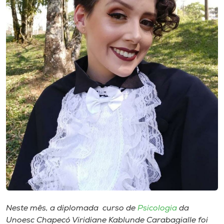
Museu
Unoesc
Store
Selecione
o idioma
A+
A-
Neste mês, a diplomada curso de
Psicologia
da
Unoesc Chapecó Viridiane Kablunde Carabagialle foi