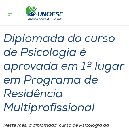
Página inicial
O que acontece
Diplomada do curso de Psicologia é a
Cursos
Graduação
Diplomados
Chapecó
Onde estamos
Diplomada do curso
Pesquisa
de Psicologia é
aprovada em 1º lugar
Atendimento ao Estudante
em Programa de
Portal de Ensino
Residência
A
Multiprofissional
Unoesc
Internacionalização
Neste mês, a diplomada curso de Psicologia da