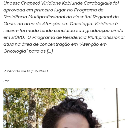
Unoesc Chapecó Viridiane Kablunde Carabagialle foi
aprovada em primeiro lugar no Programa de
I.nova
Residência Multiprofissional do Hospital Regional do
Oeste na área de Atenção em Oncologia. Viridiane é
Diplomados
recém-formada tendo concluído sua graduação ainda
em 2020. O Programa de Residência Multiprofissional
atua na área de concentração em “Atenção em
Cultura
Oncologia” para as […]
CPA
Publicado em 23/12/2020
Biblioteca
Por
Editora
Rádio