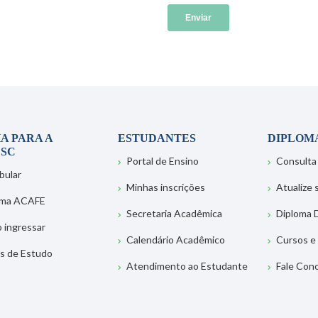
A PARA A
ESTUDANTES
DIPLOM
SC
Portal de Ensino
Consulta
bular
Minhas inscrições
Atualize
ema ACAFE
Secretaria Acadêmica
Diploma D
 ingressar
Calendário Acadêmico
Cursos e
s de Estudo
Atendimento ao Estudante
Fale Con