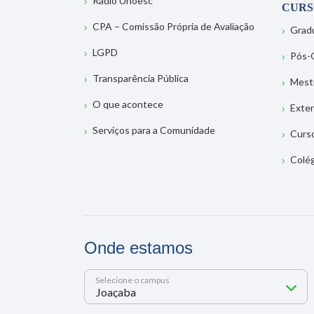
Rádio Unoesc
CURS
CPA – Comissão Própria de Avaliação
Grad
LGPD
Pós-
Transparência Pública
Mest
O que acontece
Exte
Serviços para a Comunidade
Curs
Colé
Onde estamos
Selecione o campus