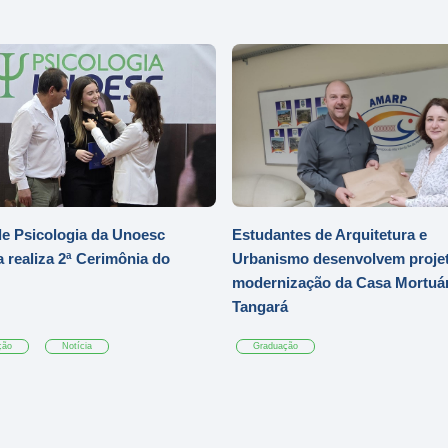
e Psicologia da Unoesc
Estudantes de Arquitetura e
 realiza 2ª Cerimônia do
Urbanismo desenvolvem projet
modernização da Casa Mortuár
Tangará
ção
Notícia
Graduação