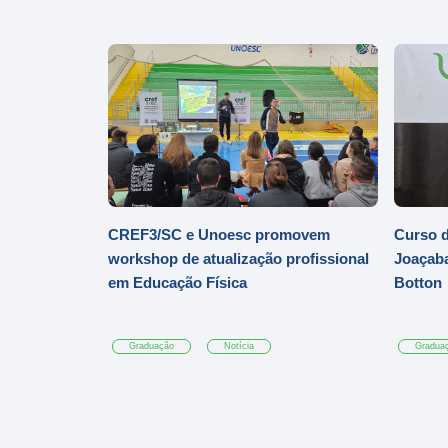
CREF3/SC e Unoesc promovem
Curso d
workshop de atualização profissional
Joaçaba
em Educação Física
Botton
Graduação
Notícia
Gradua