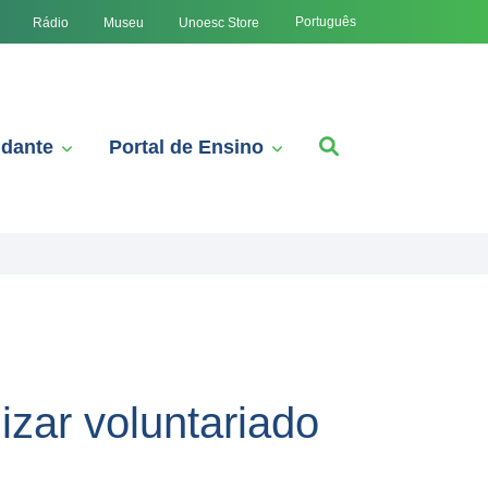
Português
Rádio
Museu
Unoesc Store
udante
Portal de Ensino
zar voluntariado