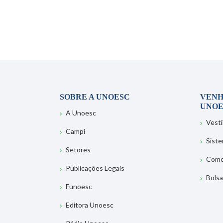
SOBRE A UNOESC
VENH
UNOE
A Unoesc
Vesti
Campi
Sist
Setores
Como
Publicações Legais
Bolsa
Funoesc
Editora Unoesc