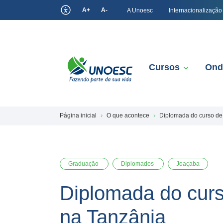
A+
A-
A Unoesc
Internacionalização
Cursos
Ond
Página inicial
O que acontece
Diplomada do curso de 
Graduação
Diplomados
Joaçaba
Diplomada do curs
na Tanzânia