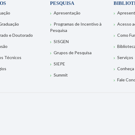
OS
PESQUISA
BIBLIO
uação
Apresentação
Apresen
Graduação
Programas de Incentivo à
Acesso a
Pesquisa
rado e Doutorado
Como Fu
SISGEN
nsão
Bibliotec
Grupos de Pesquisa
os Técnicos
Serviços
SIEPE
gios
Conheça 
Summit
Fale Con