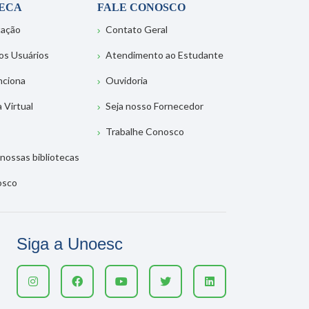
TECA
FALE CONOSCO
tação
Contato Geral
os Usuários
Atendimento ao Estudante
nciona
Ouvidoria
a Virtual
Seja nosso Fornecedor
Trabalhe Conosco
nossas bibliotecas
osco
Siga a Unoesc