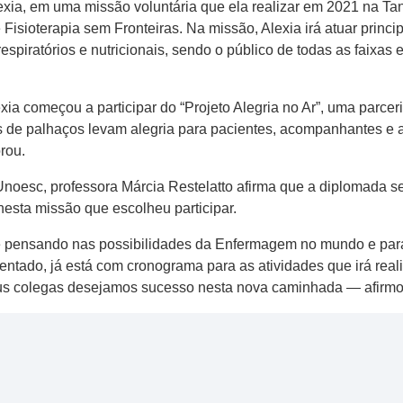
ia, em uma missão voluntária que ela realizar em 2021 na Tanz
e Fisioterapia sem Fronteiras. Na missão, Alexia irá atuar pr
espiratórios e nutricionais, sendo o público de todas as faixas 
 começou a participar do “Projeto Alegria no Ar”, uma parcer
s de palhaços levam alegria para pacientes, acompanhantes e 
rou.
oesc, professora Márcia Restelatto afirma que a diplomada s
 nesta missão que escolheu participar.
e pensando nas possibilidades da Enfermagem no mundo e par
entado, já está com cronograma para as atividades que irá rea
us colegas desejamos sucesso nesta nova caminhada — afirmo