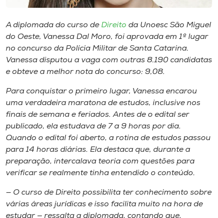
Museu
A diplomada do curso de
Direito
da Unoesc São Miguel
Unoesc
do Oeste, Vanessa Dal Moro, foi aprovada em 1º lugar
Store
no concurso da Polícia Militar de Santa Catarina.
Vanessa disputou a vaga com outras 8.190 candidatas
e obteve a melhor nota do concurso: 9,08.
Para conquistar o primeiro lugar, Vanessa encarou
Selecione
o idioma
uma verdadeira maratona de estudos, inclusive nos
finais de semana e feriados. Antes de o edital ser
publicado, ela estudava de 7 a 9 horas por dia.
Quando o edital foi aberto, a rotina de estudos passou
A+
para 14 horas diárias. Ela destaca que, durante a
A-
preparação, intercalava teoria com questões para
verificar se realmente tinha entendido o conteúdo.
— O curso de Direito possibilita ter conhecimento sobre
várias áreas jurídicas e isso facilita muito na hora de
estudar — ressalta a diplomada, contando que,