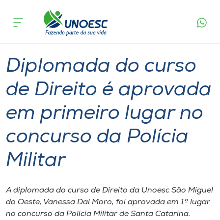
Página
O que
Diplomada do curso de Direito é aprovada em
inicial
acontece
primeiro lugar no concurso da Polícia Militar
Cursos
Graduação
Diplomados
São Miguel do Oeste
Onde estamos
Diplomada do curso
Pesquisa
de Direito é aprovada
em primeiro lugar no
Atendimento ao Estudante
concurso da Polícia
Portal de Ensino
Militar
A
Unoesc
A diplomada do curso de Direito da Unoesc São Miguel
do Oeste, Vanessa Dal Moro, foi aprovada em 1º lugar
Internacionalização
no concurso da Polícia Militar de Santa Catarina.