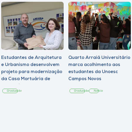
Estudantes de Arquitetura
Quarto Arraiá Universitário
e Urbanismo desenvolvem
marca acolhimento aos
projeto para modernização
estudantes da Unoesc
da Casa Mortuária de
Campos Novos
Tangará
Graduação
Graduação
Notícia