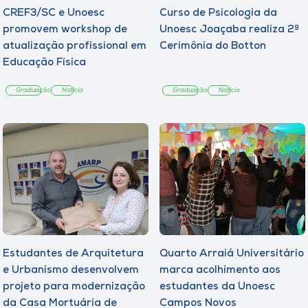
CREF3/SC e Unoesc
Curso de Psicologia da
promovem workshop de
Unoesc Joaçaba realiza 2ª
atualização profissional em
Cerimônia do Botton
Educação Física
Graduação
Notícia
Graduação
Notícia
Estudantes de Arquitetura
Quarto Arraiá Universitário
e Urbanismo desenvolvem
marca acolhimento aos
projeto para modernização
estudantes da Unoesc
da Casa Mortuária de
Campos Novos