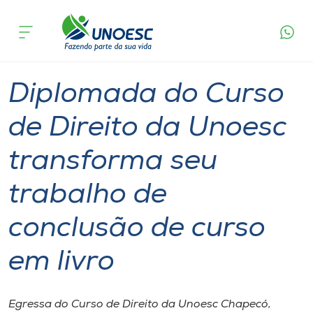
Página
O que
Diplomada do Curso de Direito da Unoesc
inicial
acontece
transforma seu trabalho de conclusão de curso
Cursos
em livro
Graduação
Geral
Chapecó
Onde estamos
Diplomada do Curso
Pesquisa
de Direito da Unoesc
transforma seu
Atendimento ao Estudante
trabalho de
Portal de Ensino
conclusão de curso
A
em livro
Unoesc
Internacionalização
Egressa do Curso de Direito da Unoesc Chapecó,