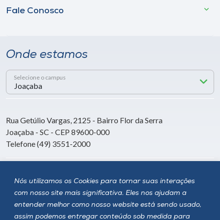
Fale Conosco
Onde estamos
Selecione o campus
Rua Getúlio Vargas, 2125 - Bairro Flor da Serra
Joaçaba - SC - CEP 89600-000
Telefone (49) 3551-2000
Siga a Unoesc
Nós utilizamos os Cookies para tornar suas interações
com nosso site mais significativa. Eles nos ajudam a
entender melhor como nosso website está sendo usado,
assim podemos entregar conteúdo sob medida para