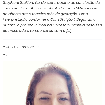
Stephani Steffen, fez do seu trabalho de conclusão de
curso um livro. A obra é intitulada como “Atipicidade
I.nova
do aborto até o terceiro mês de gestação. Uma
interpretação conforme a Constituição”. Segundo a
Diplomados
autora, o projeto iniciou na Unoesc durante a pesquisa
do mestrado e tomou corpo com a […]
Cultura
Publicado em 30/10/2018
CPA
Por
Biblioteca
Editora
Rádio