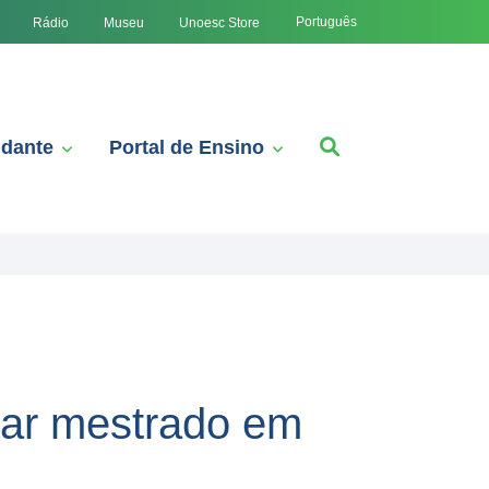
Português
Rádio
Museu
Unoesc Store
udante
Portal de Ensino
sar mestrado em