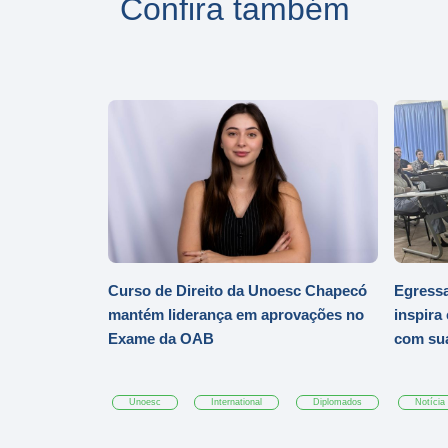
Confira também
Curso de Direito da Unoesc Chapecó
Egressa
mantém liderança em aprovações no
inspira
Exame da OAB
com sua
Unoesc
International
Diplomados
Notícia