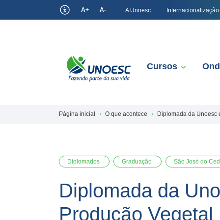
A+
A-
A Unoesc
Internacionalização
Cursos
Ond
Página inicial
O que acontece
Diplomada da Unoesc é
Diplomados
Graduação
São José do Ced
Diplomada da Uno
Produção Vegetal