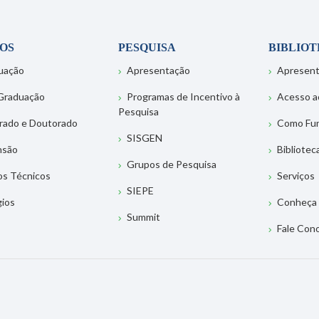
OS
PESQUISA
BIBLIO
uação
Apresentação
Apresen
Graduação
Programas de Incentivo à
Acesso a
Pesquisa
rado e Doutorado
Como Fu
SISGEN
nsão
Bibliotec
Grupos de Pesquisa
os Técnicos
Serviços
SIEPE
gios
Conheça 
Summit
Fale Con