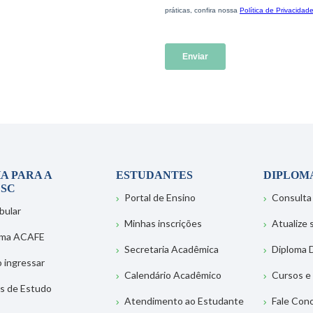
A PARA A
ESTUDANTES
DIPLOM
SC
Portal de Ensino
Consulta
bular
Minhas inscrições
Atualize
ema ACAFE
Secretaria Acadêmica
Diploma D
 ingressar
Calendário Acadêmico
Cursos e
s de Estudo
Atendimento ao Estudante
Fale Con