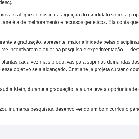
desc).
prova oral, que consistiu na arguição do candidato sobre a pro
istiane é a de melhoramento e recursos genéticos. Ela conta qu
rante a graduação, apresentei maior afinidade pelas disciplina
ue me incentivaram a atuar na pesquisa e experimentação — des
e plantas cada vez mais produtivas para suprir as demandas da
esse objetivo seja alcançado. Cristiane já projeta cursar o d
udia Klein, durante a graduação, a aluna teve a oportunidade 
izou inúmeras pesquisas, desenvolvendo um bom currículo para 