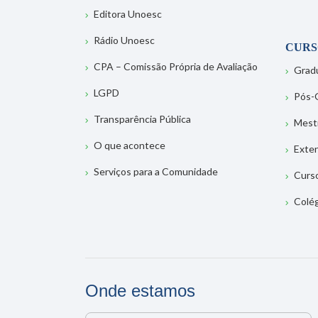
Editora Unoesc
Rádio Unoesc
CURS
CPA – Comissão Própria de Avaliação
Grad
LGPD
Pós-
Transparência Pública
Mest
O que acontece
Exte
Serviços para a Comunidade
Curs
Colé
Onde estamos