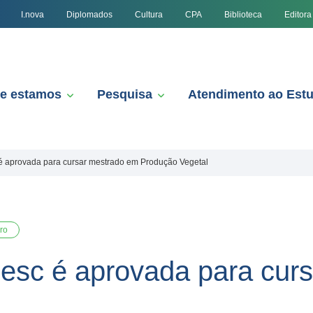
I.nova
Diplomados
Cultura
CPA
Biblioteca
Editora
e estamos
Pesquisa
Atendimento ao Est
 aprovada para cursar mestrado em Produção Vegetal
ro
esc é aprovada para cur