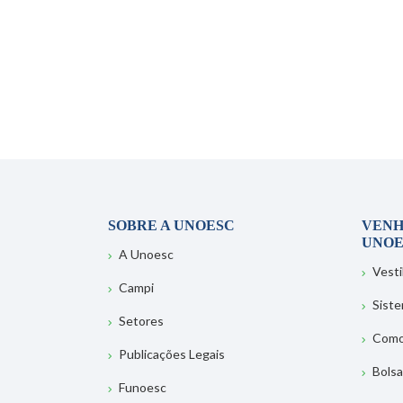
SOBRE A UNOESC
VENH
UNOE
A Unoesc
Vesti
Campi
Sist
Setores
Como
Publicações Legais
Bolsa
Funoesc