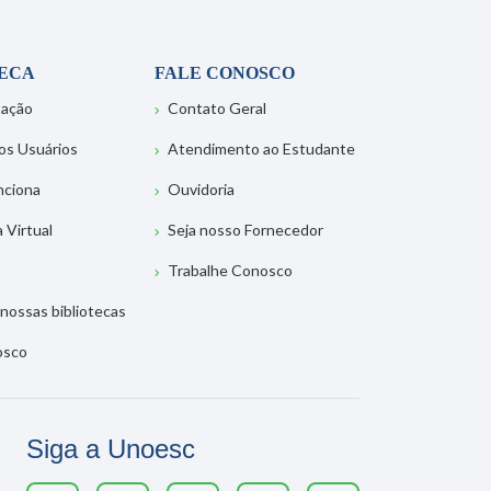
TECA
FALE CONOSCO
tação
Contato Geral
os Usuários
Atendimento ao Estudante
nciona
Ouvidoria
a Virtual
Seja nosso Fornecedor
Trabalhe Conosco
nossas bibliotecas
osco
Siga a Unoesc