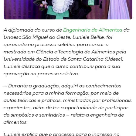
Museu
Unoesc
Store
A diplomada do curso de
Engenharia de Alimentos
da
Unoesc São Miguel do Oeste, Luniele Beilke, foi
aprovada no processo seletivo para cursar o
mestrado em Ciência e Tecnologia de Alimentos pela
Selecione
Universidade do Estado de Santa Catarina (Udesc).
o idioma
Luniele destaca que o curso contribuiu para a sua
aprovação no processo seletivo.
— Durante a graduação, adquiri os conhecimentos
A+
necessários para a minha formação, por meio de
A-
aulas teóricas e práticas, ministradas por profissionais
experientes, além de ter a oportunidade de participar
de simpósios e seminários — relata a engenheira de
alimentos.
Luniele explica que o processo para o ingresso no