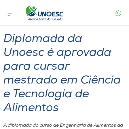
Página
O que
Diplomada da Unoesc é aprovada para cursar
inicial
acontece
mestrado em Ciência e Tecnologia de Alimentos
Cursos
Graduação
Diplomados
São Miguel do Oeste
Onde estamos
Diplomada da
Pesquisa
Unoesc é aprovada
para cursar
Atendimento ao Estudante
mestrado em Ciência
Portal de Ensino
e Tecnologia de
A
Alimentos
Unoesc
Internacionalização
A diplomada do curso de Engenharia de Alimentos da