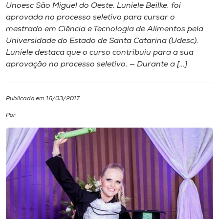
Unoesc São Miguel do Oeste, Luniele Beilke, foi
aprovada no processo seletivo para cursar o
I.nova
mestrado em Ciência e Tecnologia de Alimentos pela
Universidade do Estado de Santa Catarina (Udesc).
Diplomados
Luniele destaca que o curso contribuiu para a sua
aprovação no processo seletivo. — Durante a […]
Cultura
Publicado em 16/03/2017
CPA
Por
Biblioteca
Editora
Rádio