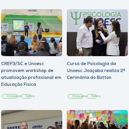
CREF3/SC e Unoesc
Curso de Psicologia da
promovem workshop de
Unoesc Joaçaba realiza 2ª
atualização profissional em
Cerimônia do Botton
Educação Física
Graduação
Notícia
Graduação
Notícia