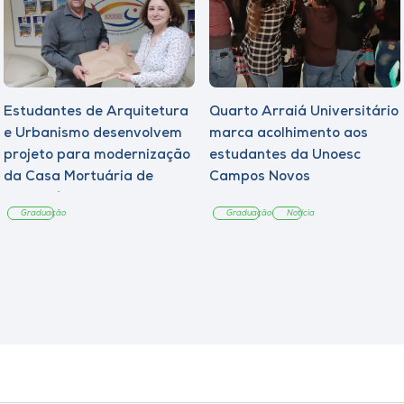
Estudantes de Arquitetura
Quarto Arraiá Universitário
e Urbanismo desenvolvem
marca acolhimento aos
projeto para modernização
estudantes da Unoesc
da Casa Mortuária de
Campos Novos
Tangará
Graduação
Graduação
Notícia