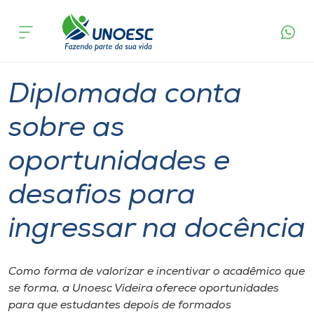
Página
O que
Diplomada conta sobre as oportunidades e
inicial
acontece
desafios para ingressar na docência
Cursos
Graduação
Diplomados
Videira
Onde estamos
Diplomada conta
Pesquisa
sobre as
oportunidades e
Atendimento ao Estudante
desafios para
Portal de Ensino
ingressar na docência
A
Unoesc
Como forma de valorizar e incentivar o acadêmico que
se forma, a Unoesc Videira oferece oportunidades
Internacionalização
para que estudantes depois de formados