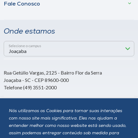
Fale Conosco
Onde estamos
Selecione o campus
Rua Getúlio Vargas, 2125 - Bairro Flor da Serra
Joaçaba - SC - CEP 89600-000
Telefone (49) 3551-2000
Siga a Unoesc
Nós utilizamos os Cookies para tornar suas interações
com nosso site mais significativa. Eles nos ajudam a
entender melhor como nosso website está sendo usado,
assim podemos entregar conteúdo sob medida para