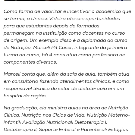
Museu
Como forma de valorizar e incentivar o acadêmico que
se forma, a Unoesc Videira oferece oportunidades
Unoesc
para que estudantes depois de formados
Store
permaneçam na instituição como docentes no curso
de origem. Um exemplo disso é a diplomada do curso
de Nutrição, Marceli Pit Coser, integrante da primeira
turma do curso, há 4 anos atua como professora de
Selecione
o idioma
componentes diversos.
Marceli conta que, além da sala de aula, também atua
em consultório fazendo atendimentos clínicos, e como
A+
responsável técnica do setor de dietoterapia em um
A-
hospital da região.
Na graduação, ela ministra aulas na área de Nutrição
Clínica, Nutrição nos Ciclos de Vida; Nutrição Materno-
infantil; Avaliação Nutricional; Dietoterapia I,
Dietoterapia II; Suporte Enteral e Parenteral; Estágios