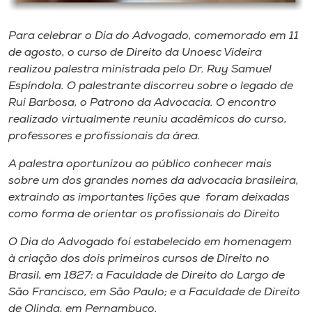
Museu
Para celebrar o Dia do Advogado, comemorado em 11
Unoesc
de agosto, o curso de Direito da Unoesc Videira
Store
realizou palestra ministrada pelo Dr. Ruy Samuel
Espíndola. O palestrante discorreu sobre o legado de
Rui Barbosa, o Patrono da Advocacia. O encontro
realizado virtualmente reuniu acadêmicos do curso,
Selecione
professores e profissionais da área.
o idioma
A palestra oportunizou ao público conhecer mais
sobre um dos grandes nomes da advocacia brasileira,
extraindo as importantes lições que foram deixadas
A+
como forma de orientar os profissionais do Direito
A-
O Dia do Advogado foi estabelecido em homenagem
à criação dos dois primeiros cursos de Direito no
Brasil, em 1827: a Faculdade de Direito do Largo de
São Francisco, em São Paulo; e a Faculdade de Direito
de Olinda, em Pernambuco.