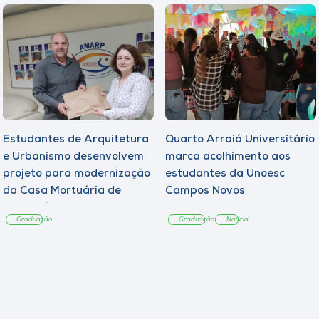
Estudantes de Arquitetura
Quarto Arraiá Universitário
e Urbanismo desenvolvem
marca acolhimento aos
projeto para modernização
estudantes da Unoesc
da Casa Mortuária de
Campos Novos
Tangará
Graduação
Graduação
Notícia