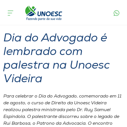
Página
O que
Dia do Advogado é lembrado com palestra
inicial
acontece
na Unoesc Videira
Cursos
Graduação
Palestra
Videira
Onde estamos
Dia do Advogado é
Pesquisa
lembrado com
palestra na Unoesc
Atendimento ao Estudante
Videira
Portal de Ensino
Para celebrar o Dia do Advogado, comemorado em 11
A
de agosto, o curso de Direito da Unoesc Videira
Unoesc
realizou palestra ministrada pelo Dr. Ruy Samuel
Espíndola. O palestrante discorreu sobre o legado de
Internacionalização
Rui Barbosa, o Patrono da Advocacia. O encontro