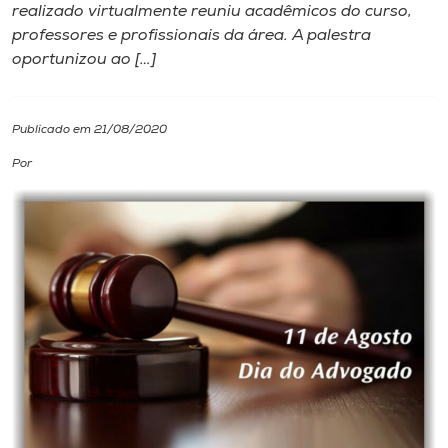
realizado virtualmente reuniu acadêmicos do curso,
professores e profissionais da área. A palestra
I.nova
oportunizou ao […]
Diplomados
Publicado em 21/08/2020
Cultura
Por
CPA
Biblioteca
Editora
Rádio