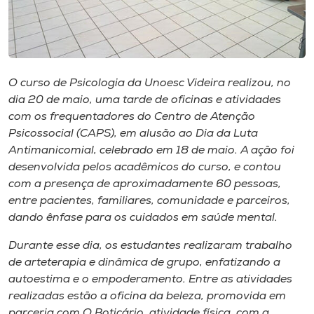
Museu
Unoesc
Store
O curso de Psicologia da Unoesc Videira realizou, no
dia 20 de maio, uma tarde de oficinas e atividades
com os frequentadores do Centro de Atenção
Selecione
Psicossocial (CAPS), em alusão ao Dia da Luta
o idioma
Antimanicomial, celebrado em 18 de maio. A ação foi
desenvolvida pelos acadêmicos do curso, e contou
com a presença de aproximadamente 60 pessoas,
entre pacientes, familiares, comunidade e parceiros,
A+
dando ênfase para os cuidados em saúde mental.
A-
Durante esse dia, os estudantes realizaram trabalho
de arteterapia e dinâmica de grupo, enfatizando a
autoestima e o empoderamento. Entre as atividades
realizadas estão a oficina da beleza, promovida em
parceria com O Boticário, atividade física, com a