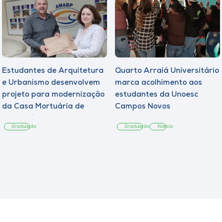
Estudantes de Arquitetura
Quarto Arraiá Universitário
e Urbanismo desenvolvem
marca acolhimento aos
projeto para modernização
estudantes da Unoesc
da Casa Mortuária de
Campos Novos
Tangará
Graduação
Graduação
Notícia