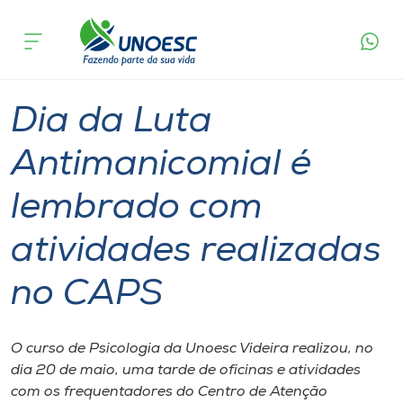
Página
O que
Dia da Luta Antimanicomial é lembrado com
inicial
acontece
atividades realizadas no CAPS
Cursos
Graduação
Extensão
Videira
Onde estamos
Dia da Luta
Pesquisa
Antimanicomial é
lembrado com
Atendimento ao Estudante
atividades realizadas
Portal de Ensino
no CAPS
A
Unoesc
O curso de Psicologia da Unoesc Videira realizou, no
dia 20 de maio, uma tarde de oficinas e atividades
Internacionalização
com os frequentadores do Centro de Atenção