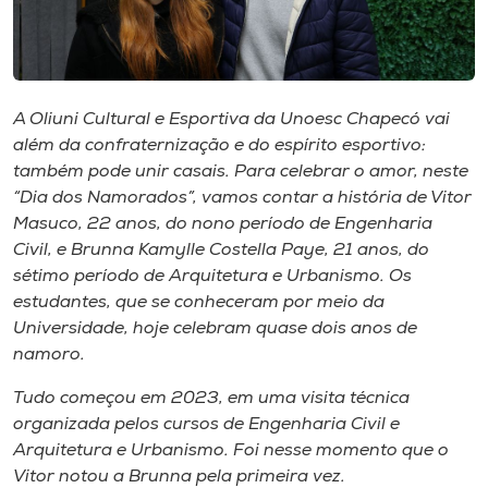
I.nova
Diplomados
A Oliuni Cultural e Esportiva da Unoesc Chapecó vai
além da confraternização e do espírito esportivo:
também pode unir casais. Para celebrar o amor, neste
Cultura
“Dia dos Namorados”, vamos contar a história de Vitor
Masuco, 22 anos, do nono período de Engenharia
CPA
Civil, e Brunna Kamylle Costella Paye, 21 anos, do
sétimo período de Arquitetura e Urbanismo. Os
estudantes, que se conheceram por meio da
Biblioteca
Universidade, hoje celebram quase dois anos de
namoro.
Editora
Tudo começou em 2023, em uma visita técnica
organizada pelos cursos de Engenharia Civil e
Rádio
Arquitetura e Urbanismo. Foi nesse momento que o
Vitor notou a Brunna pela primeira vez.