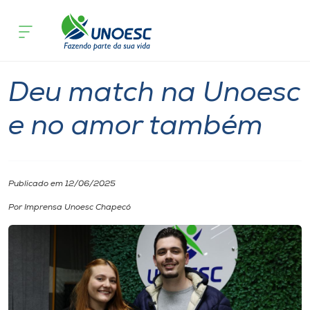
Página inicial
O que acontece
Deu match na Unoesc e no amor tam
Cursos
Graduação
Chapecó
Onde estamos
Deu match na Unoesc
Pesquisa
e no amor também
Atendimento ao Estudante
Publicado em 12/06/2025
Portal de Ensino
Por Imprensa Unoesc Chapecó
A
Unoesc
Internacionalização