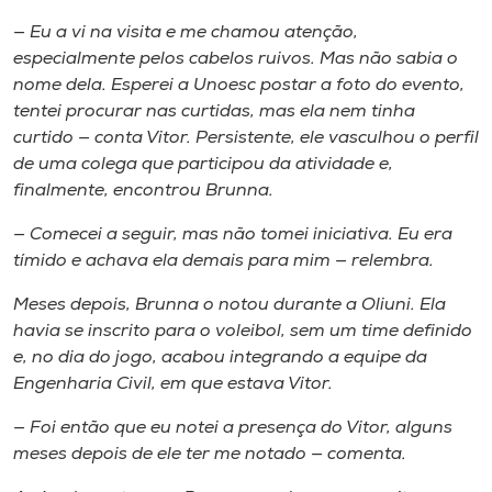
Museu
— Eu a vi na visita e me chamou atenção,
especialmente pelos cabelos ruivos. Mas não sabia o
Unoesc
nome dela. Esperei a Unoesc postar a foto do evento,
Store
tentei procurar nas curtidas, mas ela nem tinha
curtido — conta Vitor. Persistente, ele vasculhou o perfil
de uma colega que participou da atividade e,
finalmente, encontrou Brunna.
Selecione
o idioma
— Comecei a seguir, mas não tomei iniciativa. Eu era
tímido e achava ela demais para mim — relembra.
Meses depois, Brunna o notou durante a Oliuni. Ela
A+
havia se inscrito para o voleibol, sem um time definido
A-
e, no dia do jogo, acabou integrando a equipe da
Engenharia Civil, em que estava Vitor.
— Foi então que eu notei a presença do Vitor, alguns
meses depois de ele ter me notado — comenta.