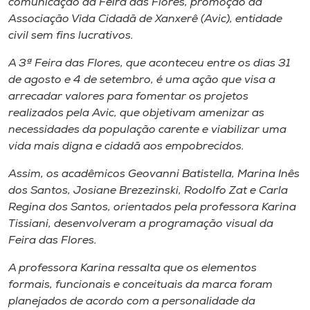
comunicação da Feira das Flores, promoção da
Museu
Associação Vida Cidadã de Xanxerê (Avic), entidade
civil sem fins lucrativos.
Unoesc
A 3ª Feira das Flores, que aconteceu entre os dias 31
Store
de agosto e 4 de setembro, é uma ação que visa a
arrecadar valores para fomentar os projetos
realizados pela Avic, que objetivam amenizar as
necessidades da população carente e viabilizar uma
Selecione
o idioma
vida mais digna e cidadã aos empobrecidos.
Assim, os acadêmicos Geovanni Batistella, Marina Inês
dos Santos, Josiane Brezezinski, Rodolfo Zat e Carla
A+
Regina dos Santos, orientados pela professora Karina
A-
Tissiani, desenvolveram a programação visual da
Feira das Flores.
A professora Karina ressalta que os elementos
formais, funcionais e conceituais da marca foram
planejados de acordo com a personalidade da