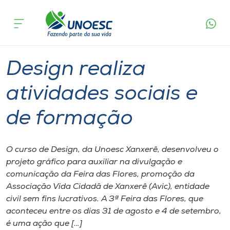
Página
O que
Design realiza atividades sociais e de
inicial
acontece
formação
Cursos
Graduação
Ensino
Xanxerê
Onde estamos
Design realiza
Pesquisa
atividades sociais e
de formação
Atendimento ao Estudante
Portal de Ensino
O curso de Design, da Unoesc Xanxerê, desenvolveu o
projeto gráfico para auxiliar na divulgação e
comunicação da Feira das Flores, promoção da
A
Associação Vida Cidadã de Xanxerê (Avic), entidade
Unoesc
civil sem fins lucrativos. A 3ª Feira das Flores, que
aconteceu entre os dias 31 de agosto e 4 de setembro,
Internacionalização
é uma ação que […]