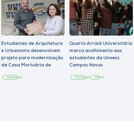
Estudantes de Arquitetura
Quarto Arraiá Universitário
e Urbanismo desenvolvem
marca acolhimento aos
projeto para modernização
estudantes da Unoesc
da Casa Mortuária de
Campos Novos
Tangará
Graduação
Graduação
Notícia