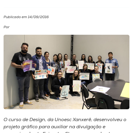
I.nova
Publicado em 14/09/2016
Por
Diplomados
Cultura
CPA
Biblioteca
Editora
Rádio
O curso de Design, da Unoesc Xanxerê, desenvolveu o
projeto gráfico para auxiliar na divulgação e