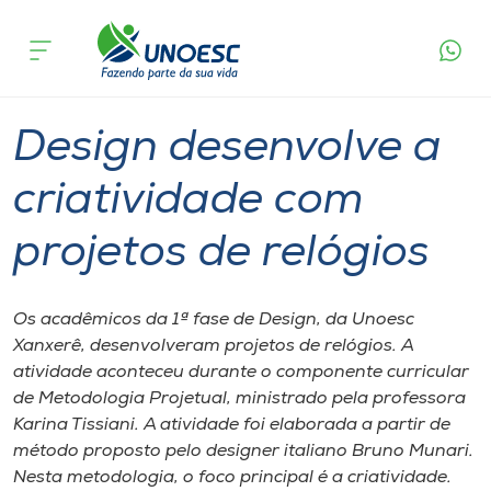
Página
O que
Design desenvolve a criatividade com
inicial
acontece
projetos de relógios
Cursos
Graduação
Xanxerê
Onde estamos
Design desenvolve a
Pesquisa
criatividade com
projetos de relógios
Atendimento ao Estudante
Portal de Ensino
Os acadêmicos da 1ª fase de Design, da Unoesc
Xanxerê, desenvolveram projetos de relógios. A
atividade aconteceu durante o componente curricular
A
de Metodologia Projetual, ministrado pela professora
Unoesc
Karina Tissiani. A atividade foi elaborada a partir de
método proposto pelo designer italiano Bruno Munari.
Internacionalização
Nesta metodologia, o foco principal é a criatividade.