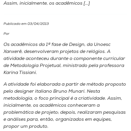
Assim, inicialmente, os acadêmicos […]
I.nova
Publicado em 03/04/2013
Diplomados
Por
Os acadêmicos da 1ª fase de Design, da Unoesc
Cultura
Xanxerê, desenvolveram projetos de relógios. A
atividade aconteceu durante o componente curricular
CPA
de Metodologia Projetual, ministrado pela professora
Karina Tissiani.
Biblioteca
A atividade foi elaborada a partir de método proposto
pelo designer italiano Bruno Munari. Nesta
metodologia, o foco principal é a criatividade. Assim,
Editora
inicialmente, os acadêmicos conheceram a
problemática de projeto; depois, realizaram pesquisas
Rádio
e análises para, então, organizados em equipes,
propor um produto.