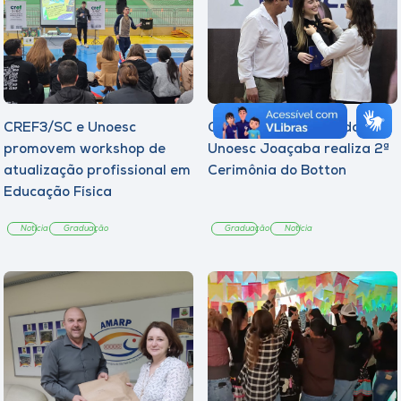
CREF3/SC e Unoesc
Curso de Psicologia da
promovem workshop de
Unoesc Joaçaba realiza 2ª
atualização profissional em
Cerimônia do Botton
Educação Física
Notícia
Graduação
Graduação
Notícia