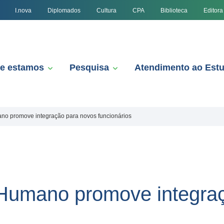
I.nova
Diplomados
Cultura
CPA
Biblioteca
Editora
e estamos
Pesquisa
Atendimento ao Est
o promove integração para novos funcionários
Humano promove integraç