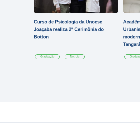
Curso de Psicologia da Unoesc
Acadêmi
Joaçaba realiza 2ª Cerimônia do
Urbanis
Botton
moderni
Tangar
Graduação
Notícia
Gradua