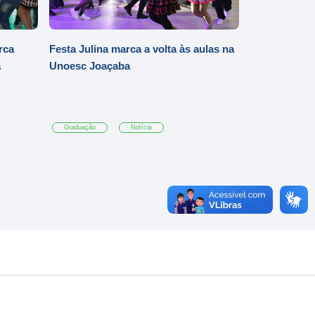
rca
Festa Julina marca a volta às aulas na
a
Unoesc Joaçaba
Graduação
Notícia