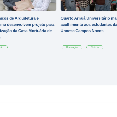
cos de Arquitetura e
Quarto Arraiá Universitário ma
mo desenvolvem projeto para
acolhimento aos estudantes d
zação da Casa Mortuária de
Unoesc Campos Novos
á
ção
Graduação
Notícia