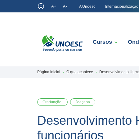
A+
A-
A Unoesc
Internacionalização
Cursos
Ond
Página inicial
O que acontece
Desenvolvimento Human
Graduação
Joaçaba
Desenvolvimento 
funcionários