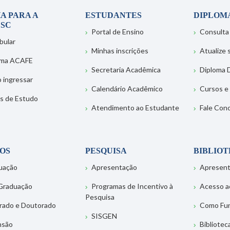
A PARA A
ESTUDANTES
DIPLOM
SC
Portal de Ensino
Consulta
bular
Minhas inscrições
Atualize
ema ACAFE
Secretaria Acadêmica
Diploma D
 ingressar
Calendário Acadêmico
Cursos e
s de Estudo
Atendimento ao Estudante
Fale Con
OS
PESQUISA
BIBLIO
uação
Apresentação
Apresen
Graduação
Programas de Incentivo à
Acesso a
Pesquisa
rado e Doutorado
Como Fu
SISGEN
nsão
Bibliotec