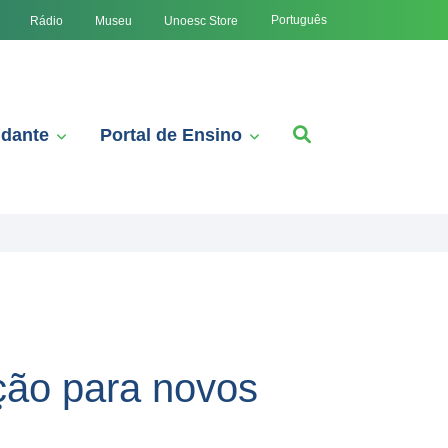
Português
Rádio
Museu
Unoesc Store
udante
Portal de Ensino
ão para novos