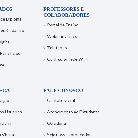
ADOS
PROFESSORES E
COLABORADORES
 de Diploma
Portal de Ensino
 seu Cadastro
Webmail Unoesc
igital
Telefones
 Benefícios
Configurar rede Wi-fi
osco
TECA
FALE CONOSCO
tação
Contato Geral
os Usuários
Atendimento ao Estudante
nciona
Ouvidoria
a Virtual
Seja nosso Fornecedor