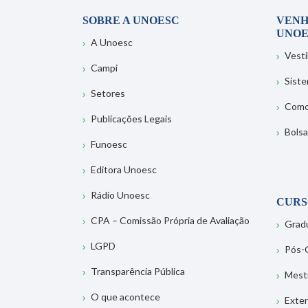
SOBRE A UNOESC
VENH
UNOE
A Unoesc
Vesti
Campi
Sist
Setores
Como
Publicações Legais
Bolsa
Funoesc
Editora Unoesc
Rádio Unoesc
CURS
CPA – Comissão Própria de Avaliação
Grad
LGPD
Pós-
Transparência Pública
Mest
O que acontece
Exte