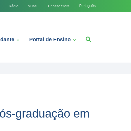
Português
Rádio
Museu
Unoesc Store
udante
Portal de Ensino
 Pós-graduação em