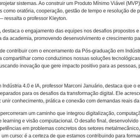
 projetar sistemas. Ao construir um Produto Mínimo Viável (MVP
des como oratória, cooperação, gestão de tempo e resolução de
 ressalta o professor Kleyton.
eira, destaca o engajamento das equipes nos desafios propostos
tria da academia, promovendo desenvolvimento e crescimento pa
 contribuir com o encerramento da Pós-graduação em Indústri
ra compartilhar como conduzimos nossas soluções tecnológica
buscando inovação que gere impacto positivo para as pessoas, 
ndústria 4.0 e IA, professor Marconi Januário, destaca que o
parados para os desafios da transformação digital. Ele acresce
: unir conhecimento, prática e conexão com demandas reais da 
percorreram um caminho que integrou digitalização, computaç
e learning e visão computacional. O desafio final, desenvolvido 
ências em problemas concretos dos setores metalmecânico, de ce
um curso: é a certeza de que estamos contribuindo para formar