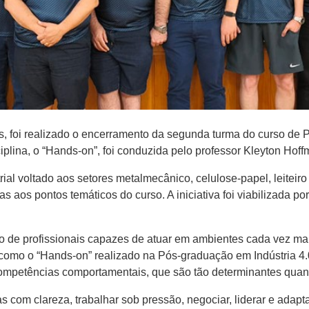
, foi realizado o encerramento da segunda turma do curso de P
sciplina, o “Hands-on”, foi conduzida pelo professor Kleyton Ho
rial voltado aos setores metalmecânico, celulose-papel, leiteiro
s aos pontos temáticos do curso. A iniciativa foi viabilizada p
o de profissionais capazes de atuar em ambientes cada vez mai
s como o “Hands-on” realizado na Pós-graduação em Indústria 
ompetências comportamentais, que são tão determinantes quant
 com clareza, trabalhar sob pressão, negociar, liderar e adapta