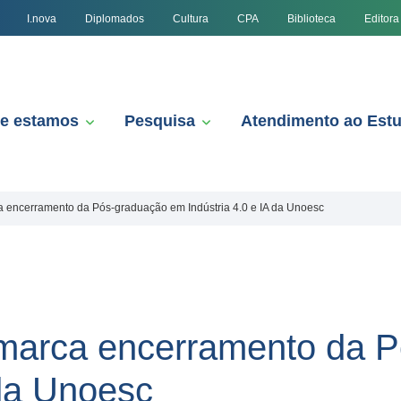
I.nova
Diplomados
Cultura
CPA
Biblioteca
Editora
e estamos
Pesquisa
Atendimento ao Est
ca encerramento da Pós-graduação em Indústria 4.0 e IA da Unoesc
l marca encerramento da
 da Unoesc