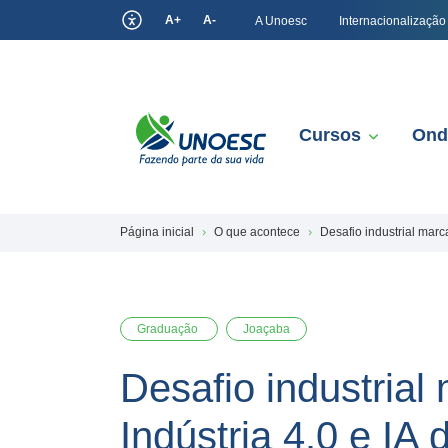
A+
A-
A Unoesc
Internacionalização
Cursos
Ond
Página inicial
O que acontece
Desafio industrial mar
Graduação
Joaçaba
Desafio industria
Indústria 4.0 e IA