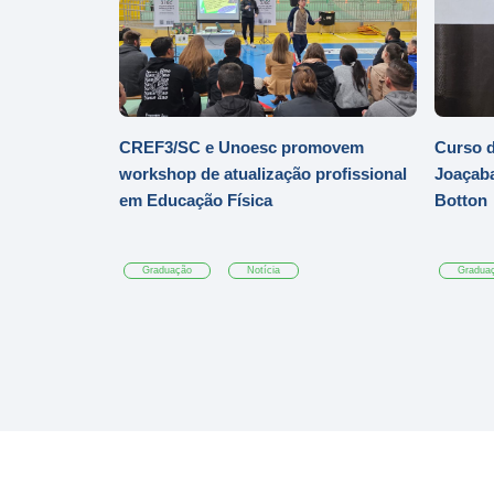
CREF3/SC e Unoesc promovem
Curso d
workshop de atualização profissional
Joaçaba
em Educação Física
Botton
Graduação
Notícia
Gradua