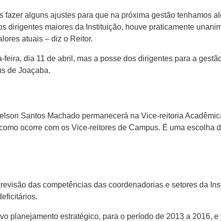
os fazer alguns ajustes para que na próxima gestão tenhamos a
 os dirigentes maiores da Instituição, houve praticamente unan
lores atuais – diz o Reitor.
a-feira, dia 11 de abril, mas a posse dos dirigentes para a gest
us de Joaçaba.
 Nelson Santos Machado permanecerá na Vice-reitoria Acadêmi
como ocorre com os Vice-reitores de Campus. É uma escolha do
revisão das competências das coordenadorias e setores da Insti
eficitários.
novo planejamento estratégico, para o período de 2013 a 2016,