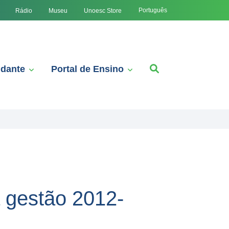
Português
Rádio
Museu
Unoesc Store
udante
Portal de Ensino
a gestão 2012-