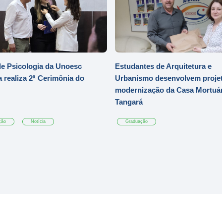
e Psicologia da Unoesc
Estudantes de Arquitetura e
 realiza 2ª Cerimônia do
Urbanismo desenvolvem projet
modernização da Casa Mortuár
Tangará
ção
Notícia
Graduação