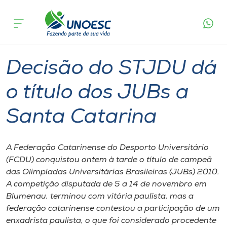
Página
O que
Decisão do STJDU dá o título dos JUBs a
inicial
acontece
Santa Catarina
Cursos
Graduação
Onde estamos
Decisão do STJDU dá
Pesquisa
o título dos JUBs a
Santa Catarina
Atendimento ao Estudante
Portal de Ensino
A Federação Catarinense do Desporto Universitário
(FCDU) conquistou ontem à tarde o título de campeã
das Olimpíadas Universitárias Brasileiras (JUBs) 2010.
A
A competição disputada de 5 a 14 de novembro em
Unoesc
Blumenau, terminou com vitória paulista, mas a
federação catarinense contestou a participação de um
Internacionalização
enxadrista paulista, o que foi considerado procedente