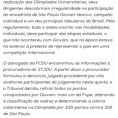
Museu
realização das Olimpíadas Universitárias, seus
dirigentes descobriram irregularidade na participação
do enxadrista de São Paulo Giovani Vescovi, campeão
Unoesc
individual e um dos principais tabuleiros do Brasil. Pelo
Store
regulamento, todo o atleta inscrito nas modalidades
individuais, deve participar das etapas estaduais, o
que não aconteceu com Giovani, que na época estava
no exterior a pretexto de representar o país em uma
Selecione
competição internacional.
o idioma
O advogado da FCDU encaminhou as informações à
procuradoria do STJDU. A partir disso o procurador
formulou a denúncia, julgada procedente por oito
A+
auditores participantes do julgamento nesta quinta, e
A-
o Tribunal decidiu retirar todos os pontos
conquistados por Giovani, mais um da Fupe, alterando
a classificação do xadrez e determinando a vitória
catarinense na Olimpíada por 335 pontos contra 318
de São Paulo.