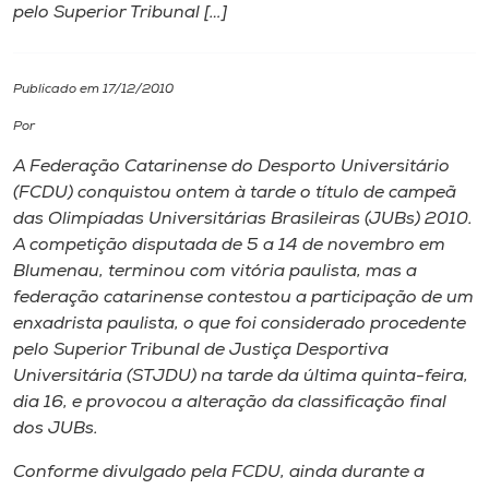
pelo Superior Tribunal […]
I.nova
Publicado em 17/12/2010
Diplomados
Por
A Federação Catarinense do Desporto Universitário
Cultura
(FCDU) conquistou ontem à tarde o título de campeã
das Olimpíadas Universitárias Brasileiras (JUBs) 2010.
CPA
A competição disputada de 5 a 14 de novembro em
Blumenau, terminou com vitória paulista, mas a
federação catarinense contestou a participação de um
Biblioteca
enxadrista paulista, o que foi considerado procedente
pelo Superior Tribunal de Justiça Desportiva
Editora
Universitária (STJDU) na tarde da última quinta-feira,
dia 16, e provocou a alteração da classificação final
dos JUBs.
Rádio
Conforme divulgado pela FCDU, ainda durante a