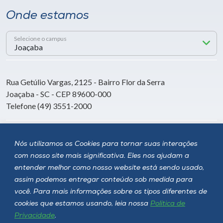
Onde estamos
Selecione o campus
Rua Getúlio Vargas, 2125 - Bairro Flor da Serra
Joaçaba - SC - CEP 89600-000
Telefone (49) 3551-2000
Siga a Unoesc
Nós utilizamos os Cookies para tornar suas interações
com nosso site mais significativa. Eles nos ajudam a
entender melhor como nosso website está sendo usado,
assim podemos entregar conteúdo sob medida para
você. Para mais informações sobre os tipos diferentes de
cookies que estamos usando, leia nossa
Política de
Privacidade
.