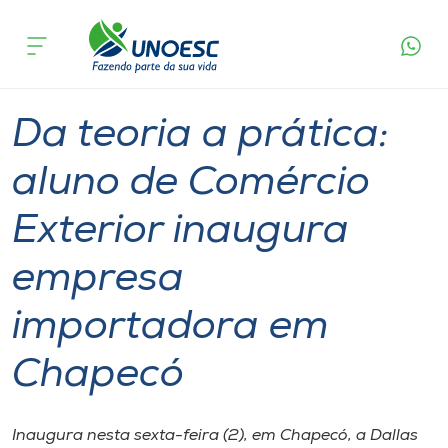
Página
O que
Da teoria a prática: aluno de Comércio Exterior
inicial
acontece
inaugura empresa importadora em Chapecó
Cursos
Graduação
Onde estamos
Da teoria a prática:
Pesquisa
aluno de Comércio
Exterior inaugura
Atendimento ao Estudante
empresa
Portal de Ensino
importadora em
A
Chapecó
Unoesc
Internacionalização
Inaugura nesta sexta-feira (2), em Chapecó, a Dallas