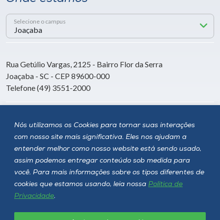
Selecione o campus
Rua Getúlio Vargas, 2125 - Bairro Flor da Serra
Joaçaba - SC - CEP 89600-000
Telefone (49) 3551-2000
Siga a Unoesc
Nós utilizamos os Cookies para tornar suas interações
com nosso site mais significativa. Eles nos ajudam a
entender melhor como nosso website está sendo usado,
assim podemos entregar conteúdo sob medida para
você. Para mais informações sobre os tipos diferentes de
cookies que estamos usando, leia nossa
Política de
Privacidade
.