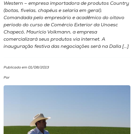
Western – empresa importadora de produtos Country
(botas, fivelas, chapéus e selaria em geral).
I.nova
Comandada pelo empresário e acadêmico do oitavo
período do curso de Comércio Exterior da Unoesc
Diplomados
Chapecó, Mauricio Volkmann, a empresa
comercializará seus produtos via internet. A
inauguração festiva das negociações será na Dalla […]
Cultura
CPA
Publicado em 01/08/2013
Por
Biblioteca
Editora
Rádio