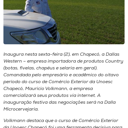
Museu
Unoesc
Store
Inaugura nesta sexta-feira (2), em Chapecó, a Dallas
Selecione
o idioma
Western – empresa importadora de produtos Country
(botas, fivelas, chapéus e selaria em geral).
Comandada pelo empresário e acadêmico do oitavo
período do curso de Comércio Exterior da Unoesc
A+
Chapecó, Mauricio Volkmann, a empresa
A-
comercializará seus produtos via internet. A
inauguração festiva das negociações será na Dalla
Microcervejaria.
Volkmann destaca que o curso de Comércio Exterior
da Unoesc Chapecó foi uma ferramenta decisiva para