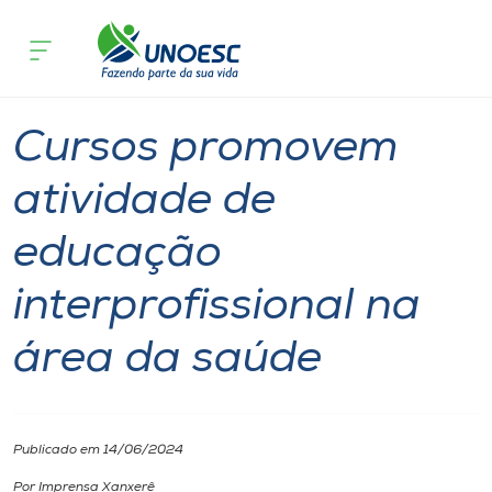
Página inicial
O que acontece
Cursos promovem atividade de educaçã
Cursos
Graduação
Notícia
Xanxerê
Onde estamos
Cursos promovem
Pesquisa
atividade de
educação
Atendimento ao Estudante
interprofissional na
Portal de Ensino
área da saúde
A
Unoesc
Publicado em 14/06/2024
Internacionalização
Por Imprensa Xanxerê