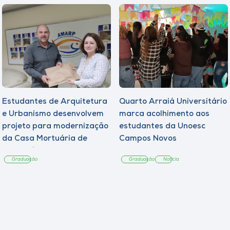
Estudantes de Arquitetura
Quarto Arraiá Universitário
e Urbanismo desenvolvem
marca acolhimento aos
projeto para modernização
estudantes da Unoesc
da Casa Mortuária de
Campos Novos
Tangará
Graduação
Graduação
Notícia