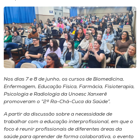
I.nova
Diplomados
Cultura
CPA
Nos dias 7 e 8 de junho, os cursos de Biomedicina,
Enfermagem, Educação Física, Farmácia, Fisioterapia,
Biblioteca
Psicologia e Radiologia da Unoesc Xanxerê
promoveram o “2º Ra-Chá-Cuca da Saúde”.
Editora
A partir da discussão sobre a necessidade de
trabalhar com a educação interprofissional, em que o
Rádio
foco é reunir profissionais de diferentes áreas da
saúde para aprender de forma colaborativa, o evento