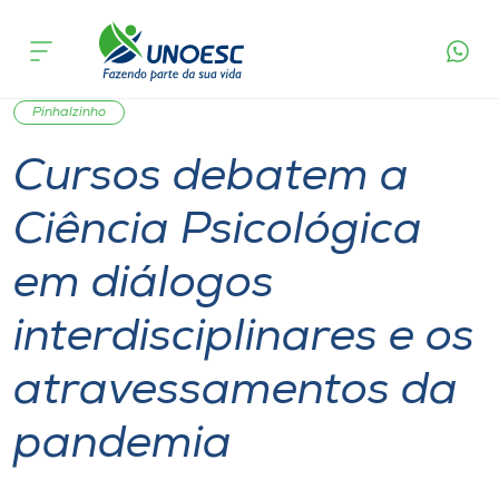
Página
O que
Cursos debatem a Ciência Psicológica em
inicial
acontece
diálogos interdisciplinares e os atravessamentos
Cursos
da pandemia
Graduação
Notícia de evento
São Miguel do Oeste
Onde estamos
Pinhalzinho
Cursos debatem a
Pesquisa
Ciência Psicológica
Atendimento ao Estudante
em diálogos
Portal de Ensino
interdisciplinares e os
atravessamentos da
A
Unoesc
pandemia
Internacionalização