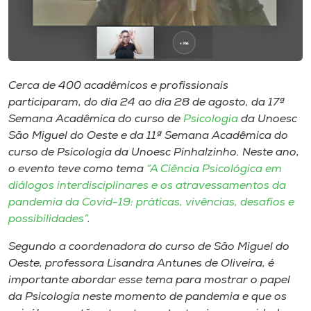
Museu
Unoesc
Store
Cerca de 400 acadêmicos e profissionais
participaram, do dia 24 ao dia 28 de agosto, da 17ª
Semana Acadêmica do curso de
Psicologia
da Unoesc
Selecione
São Miguel do Oeste e da 11ª Semana Acadêmica do
o idioma
curso de Psicologia da Unoesc Pinhalzinho. Neste ano,
o evento teve como tema
“A Ciência Psicológica em
diálogos interdisciplinares e os atravessamentos da
pandemia da Covid-19: práticas, vivências, desafios e
A+
possibilidades”
.
A-
Segundo a coordenadora do curso de São Miguel do
Oeste, professora Lisandra Antunes de Oliveira, é
importante abordar esse tema para mostrar o papel
da Psicologia neste momento de pandemia e que os