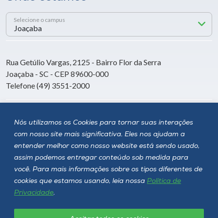
Selecione o campus
Rua Getúlio Vargas, 2125 - Bairro Flor da Serra
Joaçaba - SC - CEP 89600-000
Telefone (49) 3551-2000
Siga a Unoesc
Nós utilizamos os Cookies para tornar suas interações
com nosso site mais significativa. Eles nos ajudam a
entender melhor como nosso website está sendo usado,
assim podemos entregar conteúdo sob medida para
você. Para mais informações sobre os tipos diferentes de
cookies que estamos usando, leia nossa
Política de
Privacidade
.