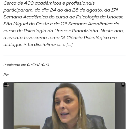
Cerca de 400 acadêmicos e profissionais
participaram, do dia 24 ao dia 28 de agosto, da 17ª
I.nova
Semana Acadêmica do curso de Psicologia da Unoesc
São Miguel do Oeste e da 11ª Semana Acadêmica do
Diplomados
curso de Psicologia da Unoesc Pinhalzinho. Neste ano,
o evento teve como tema “A Ciência Psicológica em
diálogos interdisciplinares e […]
Cultura
CPA
Publicado em 02/09/2020
Por
Biblioteca
Editora
Rádio