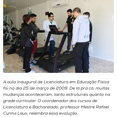
I.nova
Diplomados
Cultura
CPA
Biblioteca
A aula inaugural de Licenciatura em Educação Física
Editora
foi no dia 25 de março de 2009. De lá pra cá, muitas
mudanças aconteceram, tanto estruturais quanto na
grade curricular. O coordenador dos cursos de
Rádio
Licenciatura e Bacharelado, professor Mestre Rafael
Cunha Laux, relembra essa evolução.