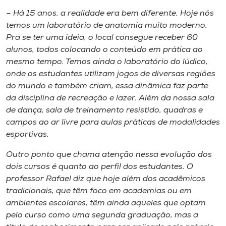
Museu
– Há 15 anos, a realidade era bem diferente. Hoje nós
temos um laboratório de anatomia muito moderno.
Unoesc
Pra se ter uma ideia, o local consegue receber 60
Store
alunos, todos colocando o conteúdo em prática ao
mesmo tempo. Temos ainda o laboratório do lúdico,
onde os estudantes utilizam jogos de diversas regiões
do mundo e também criam, essa dinâmica faz parte
Selecione
da disciplina de recreação e lazer. Além da nossa sala
o idioma
de dança, sala de treinamento resistido, quadras e
campos ao ar livre para aulas práticas de modalidades
esportivas.
A+
Outro ponto que chama atenção nessa evolução dos
A-
dois cursos é quanto ao perfil dos estudantes. O
professor Rafael diz que hoje além dos acadêmicos
tradicionais, que têm foco em academias ou em
ambientes escolares, têm ainda aqueles que optam
pelo curso como uma segunda graduação, mas a