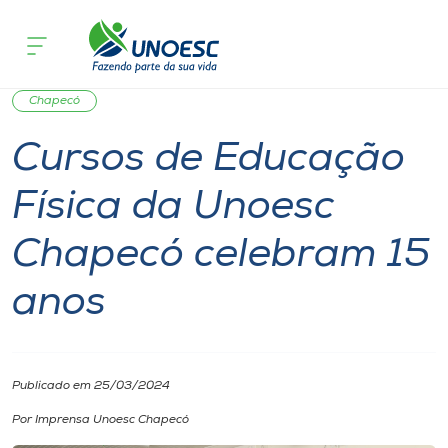
Página inicial
O que acontece
Cursos de Educação Física da Unoesc
Cursos
Graduação
Notícia
Ensino
Saúde
Onde estamos
Chapecó
Cursos de Educação
Pesquisa
Física da Unoesc
Atendimento ao Estudante
Chapecó celebram 15
Portal de Ensino
anos
A
Unoesc
Publicado em 25/03/2024
Por Imprensa Unoesc Chapecó
Internacionalização