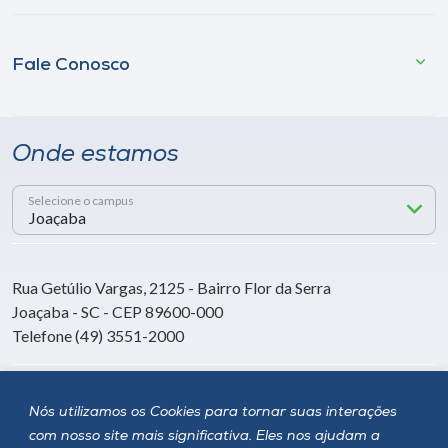
Fale Conosco
Onde estamos
Selecione o campus
Rua Getúlio Vargas, 2125 - Bairro Flor da Serra
Joaçaba - SC - CEP 89600-000
Telefone (49) 3551-2000
Siga a Unoesc
Nós utilizamos os Cookies para tornar suas interações
com nosso site mais significativa. Eles nos ajudam a