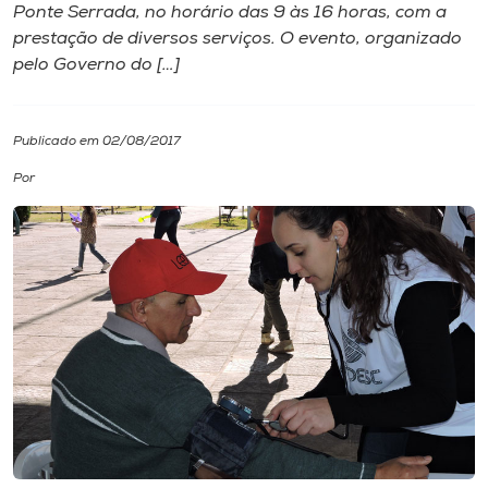
Ponte Serrada, no horário das 9 às 16 horas, com a
prestação de diversos serviços. O evento, organizado
I.nova
pelo Governo do […]
Diplomados
Publicado em 02/08/2017
Cultura
Por
CPA
Biblioteca
Editora
Rádio