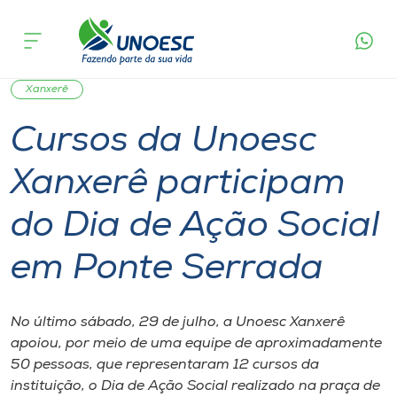
Página
O que
Cursos da Unoesc Xanxerê participam do Dia
inicial
acontece
de Ação Social em Ponte Serrada
Cursos
Graduação
Notícia de evento
Inserção Social
Onde estamos
Xanxerê
Cursos da Unoesc
Pesquisa
Xanxerê participam
Atendimento ao Estudante
do Dia de Ação Social
Portal de Ensino
em Ponte Serrada
A
No último sábado, 29 de julho, a Unoesc Xanxerê
Unoesc
apoiou, por meio de uma equipe de aproximadamente
50 pessoas, que representaram 12 cursos da
Internacionalização
instituição, o Dia de Ação Social realizado na praça de