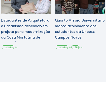
Estudantes de Arquitetura
Quarto Arraiá Universitário
e Urbanismo desenvolvem
marca acolhimento aos
projeto para modernização
estudantes da Unoesc
da Casa Mortuária de
Campos Novos
Tangará
Graduação
Graduação
Notícia