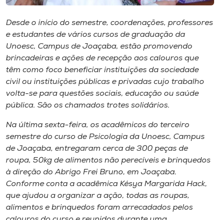
Museu
Desde o início do semestre, coordenações, professores
Unoesc
e estudantes de vários cursos de graduação da
Unoesc,
Campus
de Joaçaba, estão promovendo
Store
brincadeiras e ações de recepção aos calouros que
têm como foco beneficiar instituições da sociedade
civil ou instituições públicas e privadas cujo trabalho
volta-se para questões sociais, educação ou saúde
Selecione
o idioma
pública. São os chamados trotes solidários.
Na última sexta-feira, os acadêmicos do terceiro
semestre do curso de Psicologia da Unoesc, Campus
A+
de Joaçaba, entregaram cerca de 300 peças de
A-
roupa, 50kg de alimentos não perecíveis e brinquedos
à direção do Abrigo Frei Bruno, em Joaçaba.
Conforme conta a acadêmica Késya Margarida Hack,
que ajudou a organizar a ação, todas as roupas,
alimentos e brinquedos foram arrecadados pelos
calouros do curso e reunidos durante uma