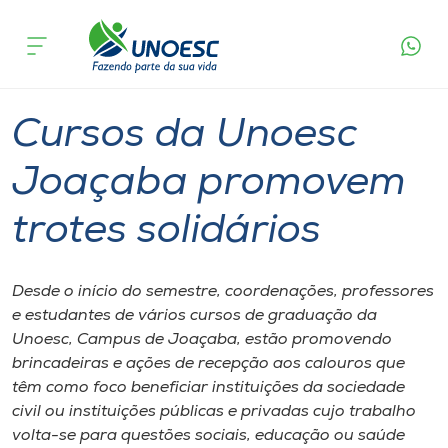
Página
O que
Cursos da Unoesc Joaçaba promovem
inicial
acontece
trotes solidários
Cursos
Graduação
Joaçaba
Onde estamos
Cursos da Unoesc
Pesquisa
Joaçaba promovem
trotes solidários
Atendimento ao Estudante
Portal de Ensino
Desde o início do semestre, coordenações, professores
e estudantes de vários cursos de graduação da
Unoesc, Campus de Joaçaba, estão promovendo
A
brincadeiras e ações de recepção aos calouros que
Unoesc
têm como foco beneficiar instituições da sociedade
civil ou instituições públicas e privadas cujo trabalho
Internacionalização
volta-se para questões sociais, educação ou saúde