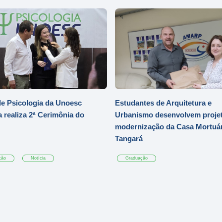
e Psicologia da Unoesc
Estudantes de Arquitetura e
 realiza 2ª Cerimônia do
Urbanismo desenvolvem projet
modernização da Casa Mortuár
Tangará
ção
Notícia
Graduação