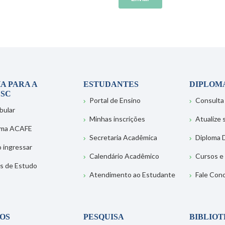
A PARA A
ESTUDANTES
DIPLOM
SC
Portal de Ensino
Consulta
bular
Minhas inscrições
Atualize
ema ACAFE
Secretaria Acadêmica
Diploma D
 ingressar
Calendário Acadêmico
Cursos e
s de Estudo
Atendimento ao Estudante
Fale Con
OS
PESQUISA
BIBLIO