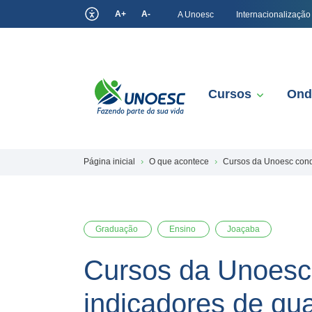
A+
A-
A Unoesc
Internacionalização
Cursos
Ond
Página inicial
O que acontece
Cursos da Unoesc conq
Graduação
Ensino
Joaçaba
Cursos da Unoesc 
indicadores de qu