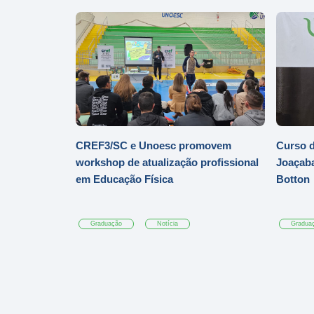
CREF3/SC e Unoesc promovem
Curso d
workshop de atualização profissional
Joaçaba
em Educação Física
Botton
Graduação
Notícia
Gradua