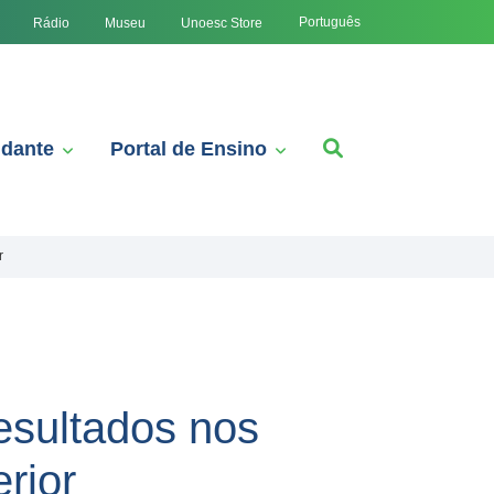
Português
Rádio
Museu
Unoesc Store
udante
Portal de Ensino
r
esultados nos
rior