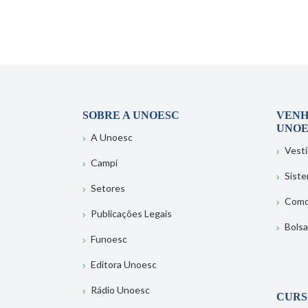
SOBRE A UNOESC
VENH
UNOE
A Unoesc
Vesti
Campi
Sist
Setores
Como
Publicações Legais
Bolsa
Funoesc
Editora Unoesc
Rádio Unoesc
CURS