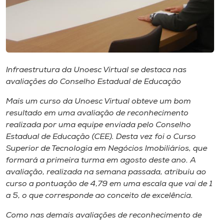
Museu
Unoesc
Store
Infraestrutura da Unoesc Virtual se destaca nas
avaliações do Conselho Estadual de Educação
Selecione
o idioma
Mais um curso da Unoesc Virtual obteve um bom
resultado em uma avaliação de reconhecimento
realizada por uma equipe enviada pelo Conselho
Estadual de Educação (CEE). Desta vez foi o Curso
A+
Superior de Tecnologia em Negócios Imobiliários, que
A-
formará a primeira turma em agosto deste ano. A
avaliação, realizada na semana passada, atribuiu ao
curso a pontuação de 4,79 em uma escala que vai de 1
a 5, o que corresponde ao conceito de excelência.
Como nas demais avaliações de reconhecimento de