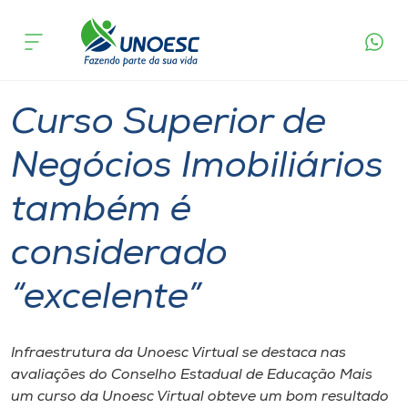
Página
O que
Curso Superior de Negócios Imobiliários
inicial
acontece
também é considerado “excelente”
Cursos
Graduação
Onde estamos
Curso Superior de
Pesquisa
Negócios Imobiliários
também é
Atendimento ao Estudante
considerado
Portal de Ensino
“excelente”
A
Unoesc
Infraestrutura da Unoesc Virtual se destaca nas
avaliações do Conselho Estadual de Educação Mais
Internacionalização
um curso da Unoesc Virtual obteve um bom resultado