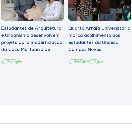
Estudantes de Arquitetura
Quarto Arraiá Universitário
e Urbanismo desenvolvem
marca acolhimento aos
projeto para modernização
estudantes da Unoesc
da Casa Mortuária de
Campos Novos
Tangará
Graduação
Graduação
Notícia