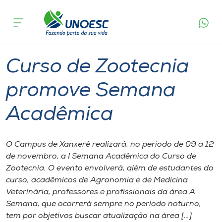
Página
O que
Curso de Zootecnia promove Semana
inicial
acontece
Acadêmica
Cursos
Graduação
Xanxerê
Onde estamos
Curso de Zootecnia
Pesquisa
promove Semana
Acadêmica
Atendimento ao Estudante
Portal de Ensino
O Campus de Xanxerê realizará, no período de 09 a 12
de novembro, a I Semana Acadêmica do Curso de
Zootecnia. O evento envolverá, além de estudantes do
A
curso, acadêmicos de Agronomia e de Medicina
Unoesc
Veterinária, professores e profissionais da área.A
Semana, que ocorrerá sempre no período noturno,
Internacionalização
tem por objetivos buscar atualização na área […]