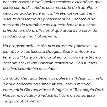
Museu
possam buscar atualizações técnicas e científicas que
estão sendo discutidas pelo mercado de trabalho e
pela comunidade científica. “Pretende-se também
Unoesc
discutir a inserção do profissional de Zootecnia no
Store
mercado de trabalho e as expectativas que o setor
privado tem do profissional que atuará no setor de
produção animal”, observam.
Selecione
Na programação, estão previstas sete palestras. No
o idioma
dia nove, o zootecnista Douglas Soxter enfocará a
temática “Manejo nutricional em bovinos de leite”, e o
economista Jovan Sabadin tratará de “Consultoria
técnica/econômica de suínos”.
A+
A-
Já no dia dez, acontecem as palestras “Wean to finish:
o novo conceito da suinocultura”, com o médico
veterinário Giovani Marco Stingelin; e “Tecnologia
Dark
House
na avicultura industrial”, com o zootecnista
Tiago Goulart Petrolli.