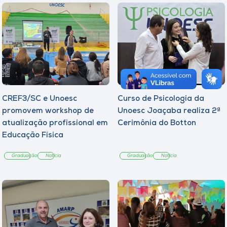
CREF3/SC e Unoesc
Curso de Psicologia da
promovem workshop de
Unoesc Joaçaba realiza 2ª
atualização profissional em
Cerimônia do Botton
Educação Física
Graduação
Notícia
Graduação
Notícia