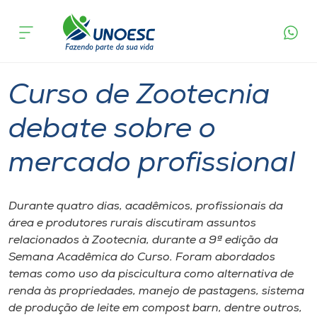
Página
O que
Curso de Zootecnia debate sobre o
inicial
acontece
mercado profissional
Cursos
Graduação
Notícia de evento
Xanxerê
Onde estamos
Curso de Zootecnia
Pesquisa
debate sobre o
mercado profissional
Atendimento ao Estudante
Portal de Ensino
Durante quatro dias, acadêmicos, profissionais da
área e produtores rurais discutiram assuntos
relacionados à Zootecnia, durante a 9ª edição da
A
Semana Acadêmica do Curso. Foram abordados
Unoesc
temas como uso da piscicultura como alternativa de
renda às propriedades, manejo de pastagens, sistema
Internacionalização
de produção de leite em compost barn, dentre outros,