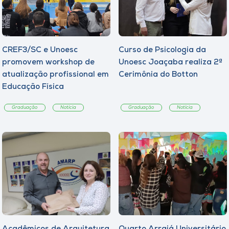
CREF3/SC e Unoesc
Curso de Psicologia da
promovem workshop de
Unoesc Joaçaba realiza 2ª
atualização profissional em
Cerimônia do Botton
Educação Física
Graduação
Notícia
Graduação
Notícia