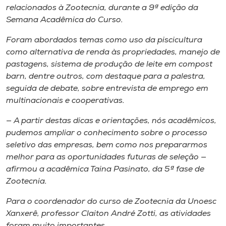
Museu
relacionados à Zootecnia, durante a 9ª edição da
Semana Acadêmica do Curso.
Unoesc
Foram abordados temas como uso da piscicultura
Store
como alternativa de renda às propriedades, manejo de
pastagens, sistema de produção de leite em compost
barn, dentre outros, com destaque para a palestra,
seguida de debate, sobre entrevista de emprego em
Selecione
multinacionais e cooperativas.
o idioma
— A partir destas dicas e orientações, nós acadêmicos,
pudemos ampliar o conhecimento sobre o processo
seletivo das empresas, bem como nos prepararmos
A+
melhor para as oportunidades futuras de seleção —
A-
afirmou a acadêmica Taina Pasinato, da 5ª fase de
Zootecnia.
Para o coordenador do curso de Zootecnia da Unoesc
Xanxerê, professor Claiton André Zotti, as atividades
foram muito importantes.