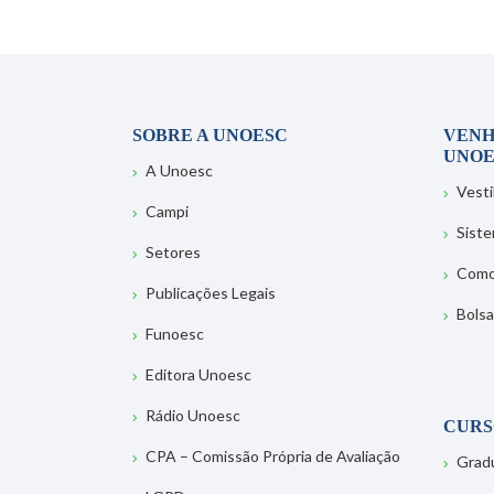
SOBRE A UNOESC
VENH
UNOE
A Unoesc
Vesti
Campi
Sist
Setores
Como
Publicações Legais
Bolsa
Funoesc
Editora Unoesc
Rádio Unoesc
CURS
CPA – Comissão Própria de Avaliação
Grad