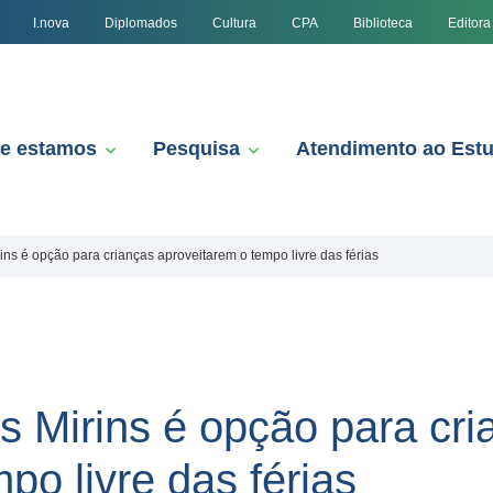
I.nova
Diplomados
Cultura
CPA
Biblioteca
Editora
e estamos
Pesquisa
Atendimento ao Est
ns é opção para crianças aproveitarem o tempo livre das férias
s Mirins é opção para cri
po livre das férias