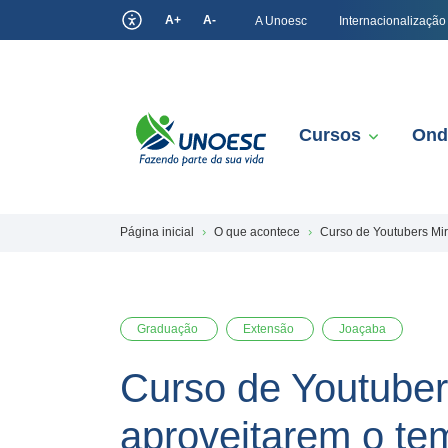
A+
A-
A Unoesc
Internacionalização
Cursos
Ond
Página inicial
O que acontece
Curso de Youtubers Miri
Graduação
Extensão
Joaçaba
Curso de Youtuber
aproveitarem o tem