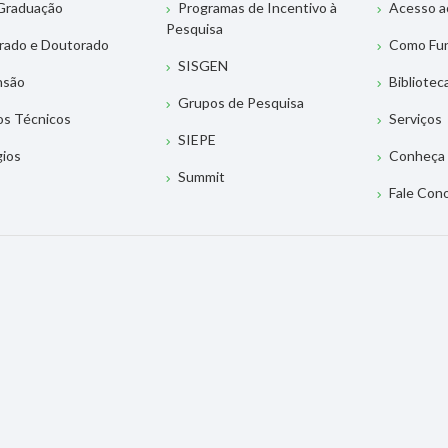
Graduação
Programas de Incentivo à
Acesso a
Pesquisa
rado e Doutorado
Como Fu
SISGEN
nsão
Bibliotec
Grupos de Pesquisa
os Técnicos
Serviços
SIEPE
gios
Conheça 
Summit
Fale Con