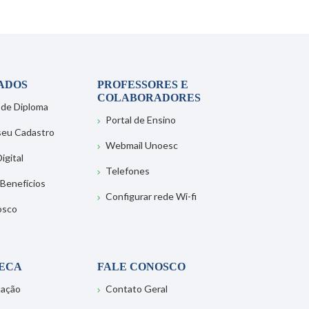
ADOS
PROFESSORES E
COLABORADORES
 de Diploma
Portal de Ensino
 seu Cadastro
Webmail Unoesc
igital
Telefones
 Benefícios
Configurar rede Wi-fi
osco
TECA
FALE CONOSCO
tação
Contato Geral