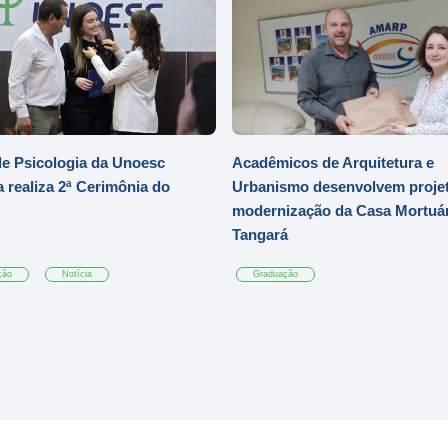
e Psicologia da Unoesc
Acadêmicos de Arquitetura e
 realiza 2ª Cerimônia do
Urbanismo desenvolvem projet
modernização da Casa Mortuár
Tangará
ção
Notícia
Graduação