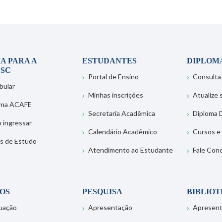
A PARA A
ESTUDANTES
DIPLOM
SC
Portal de Ensino
Consulta
bular
Minhas inscrições
Atualize
ema ACAFE
Secretaria Acadêmica
Diploma D
 ingressar
Calendário Acadêmico
Cursos e
s de Estudo
Atendimento ao Estudante
Fale Con
OS
PESQUISA
BIBLIO
uação
Apresentação
Apresen