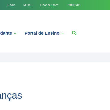
Português
Rádio
Museu
Unoesc Store
udante
Portal de Ensino
anças