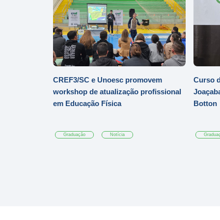
CREF3/SC e Unoesc promovem
Curso d
workshop de atualização profissional
Joaçaba
em Educação Física
Botton
Graduação
Notícia
Gradua