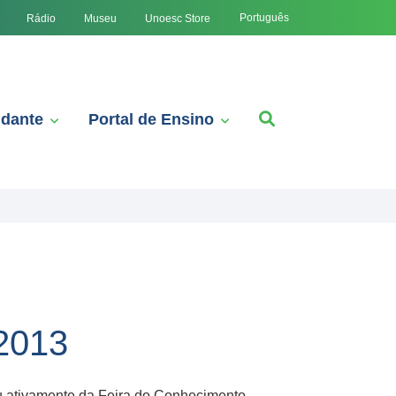
Português
Rádio
Museu
Unoesc Store
udante
Portal de Ensino
2013
u ativamente da Feira do Conhecimento,