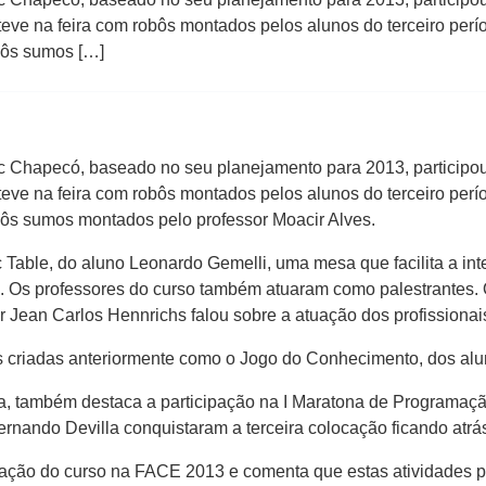
eve na feira com robôs montados pelos alunos do terceiro per
bôs sumos […]
 Chapecó, baseado no seu planejamento para 2013, participo
eve na feira com robôs montados pelos alunos do terceiro per
ôs sumos montados pelo professor Moacir Alves.
ic Table, do aluno Leonardo Gemelli, uma mesa que facilita a i
. Os professores do curso também atuaram como palestrantes. 
r Jean Carlos Hennrichs falou sobre a atuação dos profissiona
ões criadas anteriormente como o Jogo do Conhecimento, dos al
ta, também destaca a participação na I Maratona de Programaç
nando Devilla conquistaram a terceira colocação ficando atrás
pação do curso na FACE 2013 e comenta que estas atividades p