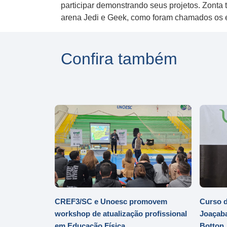
participar demonstrando seus projetos. Zonta 
arena Jedi e Geek, como foram chamados os es
Confira também
CREF3/SC e Unoesc promovem
Curso d
workshop de atualização profissional
Joaçaba
em Educação Física
Botton