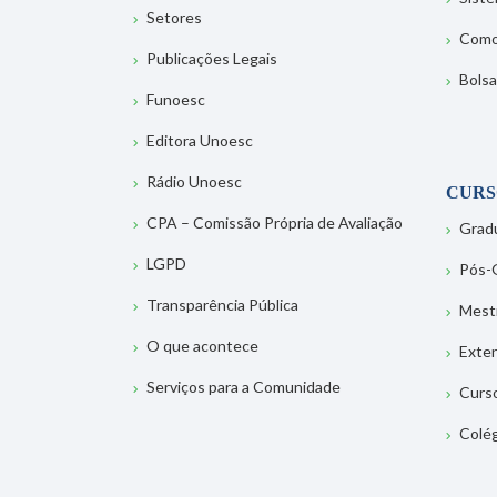
Setores
Como
Publicações Legais
Bolsa
Funoesc
Editora Unoesc
Rádio Unoesc
CURS
CPA – Comissão Própria de Avaliação
Grad
LGPD
Pós-
Transparência Pública
Mest
O que acontece
Exte
Serviços para a Comunidade
Curs
Colé