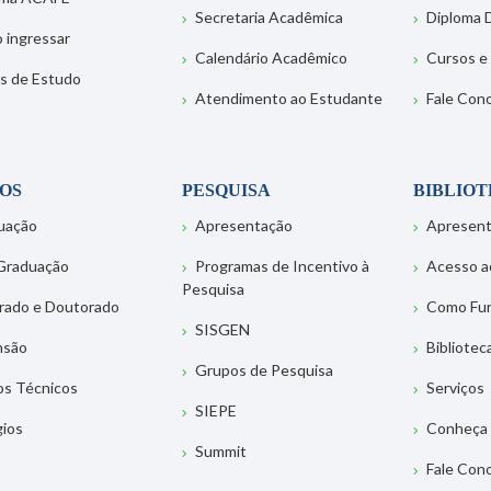
Secretaria Acadêmica
Diploma D
 ingressar
Calendário Acadêmico
Cursos e
s de Estudo
Atendimento ao Estudante
Fale Con
OS
PESQUISA
BIBLIO
uação
Apresentação
Apresen
Graduação
Programas de Incentivo à
Acesso a
Pesquisa
rado e Doutorado
Como Fu
SISGEN
nsão
Bibliotec
Grupos de Pesquisa
os Técnicos
Serviços
SIEPE
gios
Conheça 
Summit
Fale Con