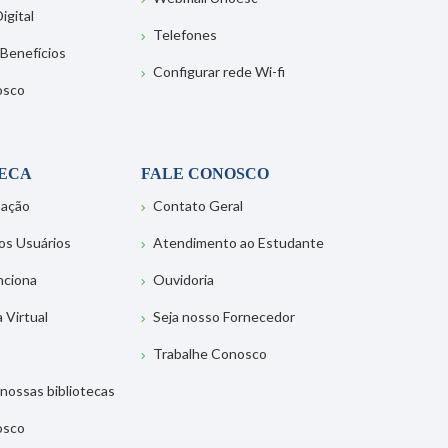
igital
Telefones
 Benefícios
Configurar rede Wi-fi
osco
TECA
FALE CONOSCO
tação
Contato Geral
os Usuários
Atendimento ao Estudante
nciona
Ouvidoria
a Virtual
Seja nosso Fornecedor
Trabalhe Conosco
nossas bibliotecas
osco