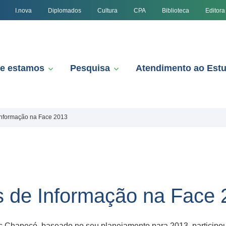
I.nova
Diplomados
Cultura
CPA
Biblioteca
Editora
e estamos
Pesquisa
Atendimento ao Est
Informação na Face 2013
s de Informação na Face 
 Chapecó, baseado no seu planejamento para 2013, participo