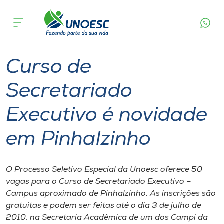
Página
O que
Curso de Secretariado Executivo é
inicial
acontece
novidade em Pinhalzinho
Cursos
Graduação
Pinhalzinho
Onde estamos
Curso de
Pesquisa
Secretariado
Executivo é novidade
Atendimento ao Estudante
em Pinhalzinho
Portal de Ensino
O Processo Seletivo Especial da Unoesc oferece 50
A
vagas para o Curso de Secretariado Executivo –
Unoesc
Campus aproximado de Pinhalzinho. As inscrições são
gratuitas e podem ser feitas até o dia 3 de julho de
Internacionalização
2010, na Secretaria Acadêmica de um dos Campi da