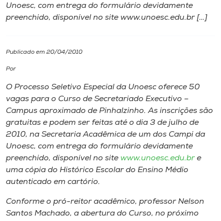
Unoesc, com entrega do formulário devidamente
preenchido, disponível no site www.unoesc.edu.br […]
I.nova
Diplomados
Publicado em 20/04/2010
Por
Cultura
O Processo Seletivo Especial da Unoesc oferece 50
vagas para o Curso de Secretariado Executivo –
CPA
Campus aproximado de Pinhalzinho. As inscrições são
gratuitas e podem ser feitas até o dia 3 de julho de
2010, na Secretaria Acadêmica de um dos Campi da
Biblioteca
Unoesc, com entrega do formulário devidamente
preenchido, disponível no site
www.unoesc.edu.br
e
Editora
uma cópia do Histórico Escolar do Ensino Médio
autenticado em cartório.
Rádio
Conforme o pró-reitor acadêmico, professor Nelson
Santos Machado, a abertura do Curso, no próximo