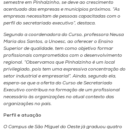
Museu
semestre em Pinhalzinho, se deve ao crescimento
acentuado das empresas e municípios próximos. “As
empresas necessitam de pessoas capacitadas com o
Unoesc
perfil do secretariado executivo”, destaca.
Store
Segundo a coordenadora do Curso, professora Neusa
Maria dos Santos, a Unoesc, ao oferecer o Ensino
Superior de qualidade, tem como objetivo formar
Selecione
profissionais comprometidos com o desenvolvimento
o idioma
regional. “Observamos que Pinhalzinho é um local
privilegiado, pois tem uma expressiva concentração do
setor industrial e empresarial”. Ainda, segundo ela,
espera-se que a oferta do Curso de Secretariado
A+
Executivo contribua na formação de um profissional
A-
necessário às organizações no atual contexto das
organizações no país.
Perfil e atuação
O Campus de São Miguel do Oeste já graduou quatro